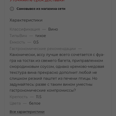
Самовывоз из магазина сети
Характеристики
Классификация
—
Вино
ТипыВин
—
тихое
Емкость
—
0.5
Гастрономические рекомендации
—
Канонически, ассу лучше всего сочетается с фуа-
гра на тостах из свежего багета, приправленном
смородиновым соусом, однако кремово-медовая
текстура вина прекрасно дополнит любой не
слишком резкий паштет из печени птицы. Но
задумайтесь: разве с таким вином уместны
гастрономические компромиссы?
Крепость
—
11.5
Цвета
—
белое
Все характеристики