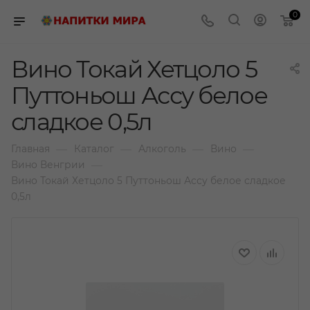
0
Вино Токай Хетцоло 5
Путтоньош Ассу белое
сладкое 0,5л
—
—
—
—
Главная
Каталог
Алкоголь
Вино
—
Вино Венгрии
Вино Токай Хетцоло 5 Путтоньош Ассу белое сладкое
0,5л