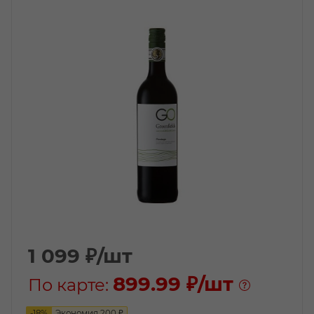
1 099
₽
/шт
899.99 ₽
/шт
По карте:
-
18
%
Экономия
200
₽