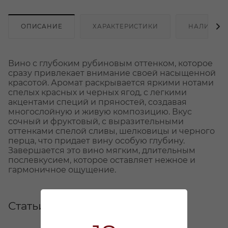
ОПИСАНИЕ
ХАРАКТЕРИСТИКИ
НАЛИЧИЕ
Вино с глубоким рубиновым оттенком, которое
сразу привлекает внимание своей насыщенной
красотой. Аромат раскрывается яркими нотами
спелых красных и черных ягод, с легкими
акцентами специй и пряностей, создавая
многослойную и живую композицию. Вкус
сочный и фруктовый, с выразительными
оттенками спелой сливы, шелковицы и черного
перца, что придает вину особую глубину.
Завершается это вино мягким, длительным
послевкусием, которое оставляет нежное и
гармоничное ощущение.
Статьи