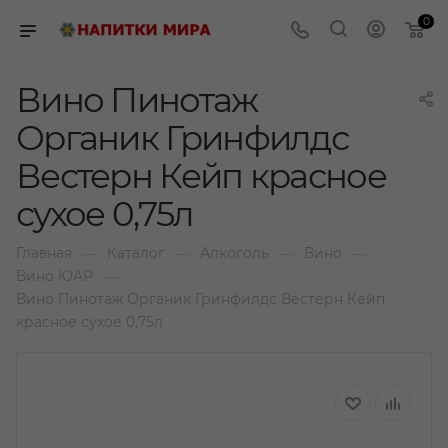
0
Вино Пинотаж
Органик Гринфилдс
Вестерн Кейп красное
сухое 0,75л
—
—
—
—
Главная
Каталог
Алкоголь
Вино
—
Вино ЮАР
Вино Пинотаж Органик Гринфилдс Вестерн Кейп
красное сухое 0,75л