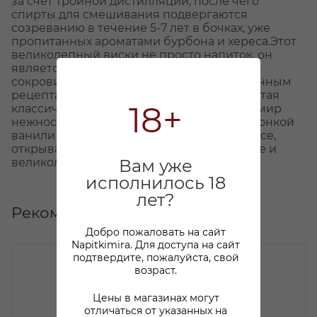
за счет тройной дистилляции, после чего
спирты для смешивания подвергаются
созреванию в течение 5-7 лет в бочках, уже
пропитанных ароматами бурбона и хереса.Этот
великолепный виски не просто напиток, он
является настоящим национальным
сокровищем Ирландии, следуя традиционным
рецептам уже более двух веков. Приобретая
18+
классический Джемесон, вы окунетесь в мир
нежности с нотами сладковатых орехов, тонкой
ванили и приятных воспоминаний о хересе,
открывая для себя истинное наслаждение и
великолепие каждого глотка.
Вам уже
исполнилось 18
лет?
Рекомендуем
Добро пожаловать на сайт
Napitkimira. Для доступа на сайт
подтвердите, пожалуйста, свой
возраст.
Цены в магазинах могут
отличаться от указанных на