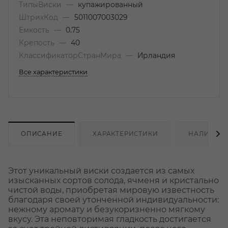
ТипыВиски
—
купажированный
ШтрихКод
—
5011007003029
Емкость
—
0.75
Крепость
—
40
КлассификаторСтранМира
—
Ирландия
Все характеристики
ОПИСАНИЕ
ХАРАКТЕРИСТИКИ
НАЛИЧИЕ
Этот уникальный виски создается из самых
изысканных сортов солода, ячменя и кристально
чистой воды, приобретая мировую известность
благодаря своей утонченной индивидуальности:
нежному аромату и безукоризненно мягкому
вкусу. Эта неповторимая гладкость достигается