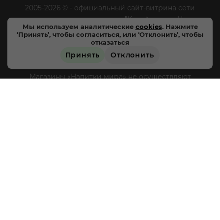
2005-2026 © - официальный сайт-витрина сети
специализированных напитков "Калейдоскоп Напитков
Мы используем аналитические
cookies
. Нажмите
Мира". Все права защищены.
‘Принять’, чтобы согласиться, или ‘Отклонить’, чтобы
отказаться
Цены, характеристики и внешний вид товара в
Принять
Отклонить
магазинах могут отличаться от указанных на сайте.
Магазины «Напитки мира» не осуществляют
дистанционную торговлю, доставка товара не
производится, оплата товара происходит
непосредственно в магазинах «Напитки мира» в
соответствии с действующим законодательством РФ и
режимом работы магазинов, круглосуточная и
дистанционная продажа алкогольной продукции не
осуществляется. Информация о товарах, размещенная
на сайте носит ознакомительный характер,
подробности о приобретении товаров уточняйте в
магазинах «Напитки мира».
Уважаемые клиенты! Если
вы решили отказаться от нашей рекламной рассылки
- сообщите нам об этом на почту или по телефону