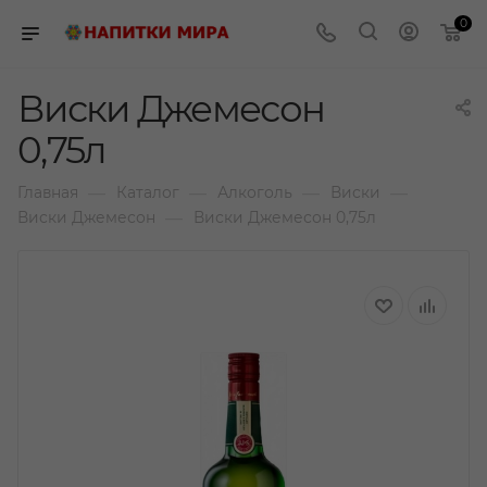
0
Виски Джемесон
0,75л
—
—
—
—
Главная
Каталог
Алкоголь
Виски
—
Виски Джемесон
Виски Джемесон 0,75л