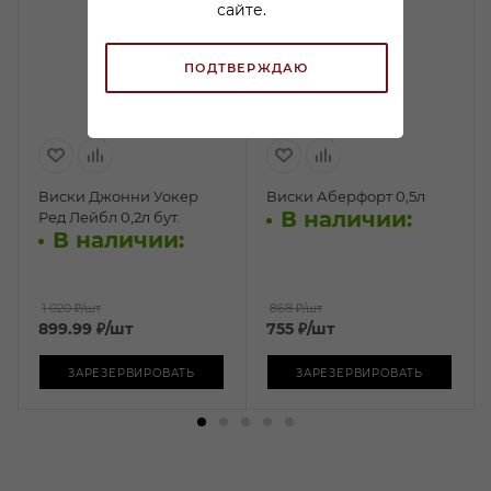
сайте.
ПОДТВЕРЖДАЮ
Виски Джонни Уокер
Виски Аберфорт 0,5л
В наличии:
Ред Лейбл 0,2л бут.
В наличии:
1 020 ₽
/шт
868 ₽
/шт
899.99
₽
/шт
755
₽
/шт
ЗАРЕЗЕРВИРОВАТЬ
ЗАРЕЗЕРВИРОВАТЬ