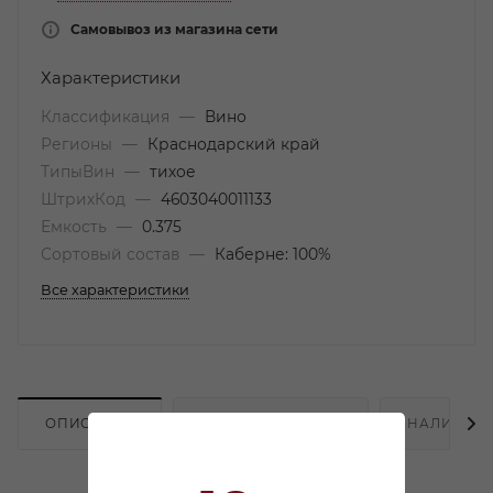
Самовывоз из магазина сети
Характеристики
Классификация
—
Вино
Регионы
—
Краснодарский край
ТипыВин
—
тихое
ШтрихКод
—
4603040011133
Емкость
—
0.375
Сортовый состав
—
Каберне: 100%
Все характеристики
ОПИСАНИЕ
ХАРАКТЕРИСТИКИ
НАЛИЧИЕ