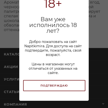
18+
Аромат насыщенный с оттенками черных ягод,
чернослива и изюма. Вкус мягкий с богатой
палитрой ягодных нот, среди которых солирует
спелая черешня; тоном чернослива, изюма и
Вам уже
шоколада. Послевкусие длительное,
исполнилось 18
обволакивающее, с переплетающимися
лет?
оттенками черешни и чернослива.
Добро пожаловать на сайт
Napitkimira. Для доступа на сайт
подтвердите, пожалуйста, свой
КАТАЛОГ
возраст.
Цены в магазинах могут
АКЦИИ
отличаться от указанных на
сайте.
УСЛУГИ
ПОДТВЕРЖДАЮ
СТАТЬИ
КОМПАНИЯ