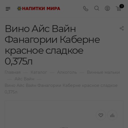
0
Вино Айс Вайн
Фанагории Каберне
красное сладкое
0,375л
—
—
—
Главная
Каталог
Алкоголь
Винные мальки
—
—
Айс Вайн
Вино Айс Вайн Фанагории Каберне красное сладкое
0,375л