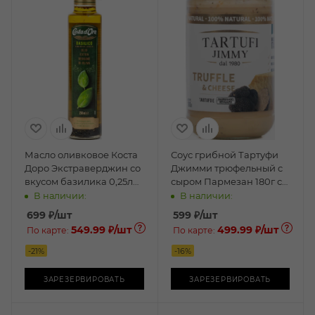
Масло оливковое Коста
Соус грибной Тартуфи
Доро Экстраверджин со
Джимми трюфельный c
вкусом базилика 0,25л
сыром Пармезан 180г ст/
ст/б
б
В наличии:
В наличии:
699
₽
/шт
599
₽
/шт
549.99 ₽
/шт
499.99 ₽
/шт
По карте:
По карте:
-
21
%
-
16
%
ЗАРЕЗЕРВИРОВАТЬ
ЗАРЕЗЕРВИРОВАТЬ