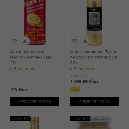
Антипохмельный
Масло оливковое Тумаи
мультикомплекс Хаас
Анфоссо золотая фольга
43г
0,5л
В наличии:
В наличии:
1 999 ₽
/шт
1 499.99
₽
/шт
219
₽
/шт
-
20
%
ЗАРЕЗЕРВИРОВАТЬ
ЗАРЕЗЕРВИРОВАТЬ
от 2х шт
467 ₽
от 2х шт
424 ₽