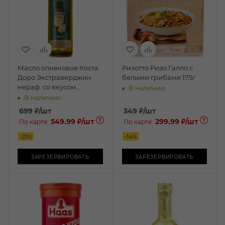
Масло оливковое Коста
Ризотто Ризо Галло с
Доро Экстраверджин
белыми грибами 175г
нераф. со вкусом
В наличии:
трюфеля 0,25л ст/б
В наличии:
699
₽
/шт
349
₽
/шт
549.99 ₽
/шт
299.99 ₽
/шт
По карте:
По карте:
-
21
%
-
14
%
ЗАРЕЗЕРВИРОВАТЬ
ЗАРЕЗЕРВИРОВАТЬ