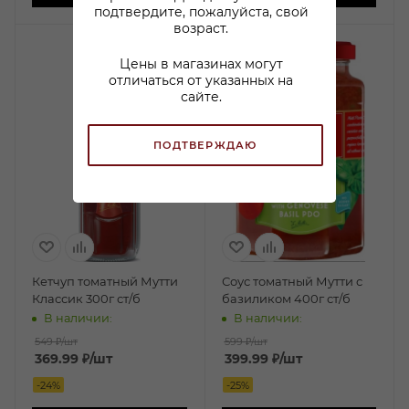
подтвердите, пожалуйста, свой
возраст.
Цены в магазинах могут
отличаться от указанных на
сайте.
ПОДТВЕРЖДАЮ
Кетчуп томатный Мутти
Соус томатный Мутти с
Классик 300г ст/б
базиликом 400г ст/б
В наличии:
В наличии:
549 ₽
/шт
599 ₽
/шт
369.99
₽
/шт
399.99
₽
/шт
-
24
%
-
25
%