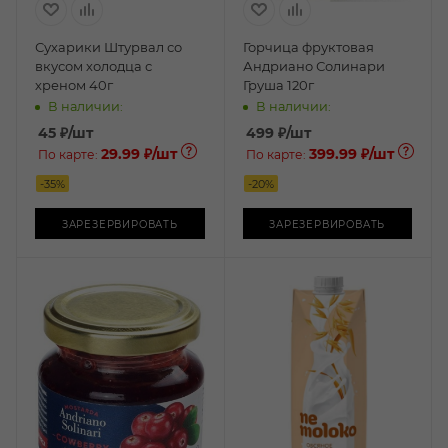
Сухарики Штурвал со
Горчица фруктовая
вкусом холодца с
Андриано Солинари
хреном 40г
Груша 120г
В наличии:
В наличии:
45
₽
/шт
499
₽
/шт
29.99 ₽
/шт
399.99 ₽
/шт
По карте:
По карте:
-
35
%
-
20
%
ЗАРЕЗЕРВИРОВАТЬ
ЗАРЕЗЕРВИРОВАТЬ