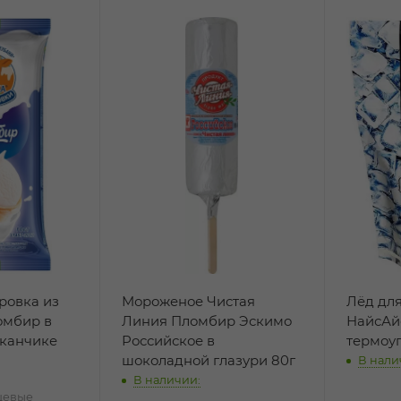
ровка из
Мороженое Чистая
Лёд дл
омбир в
Линия Пломбир Эскимо
НайсАй
аканчике
Российское в
термоу
шоколадной глазури 80г
В нали
В наличии:
щевые