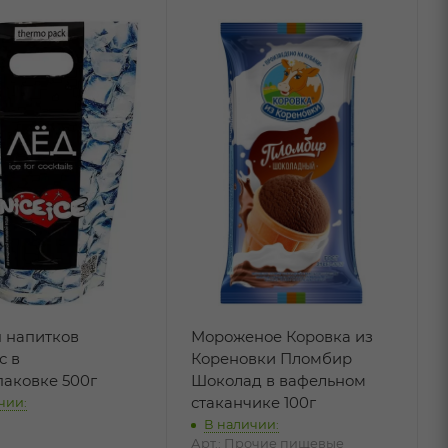
я напитков
Мороженое Коровка из
с в
Кореновки Пломбир
паковке 500г
Шоколад в вафельном
стаканчике 100г
чии:
В наличии:
Арт.: Прочие пищевые