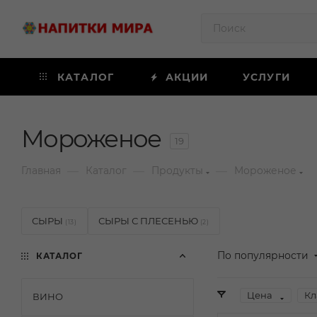
КАТАЛОГ
АКЦИИ
УСЛУГИ
Мороженое
19
—
—
—
Главная
Каталог
Продукты
Мороженое
СЫРЫ
СЫРЫ С ПЛЕСЕНЬЮ
(13)
(2)
По популярности
КАТАЛОГ
Цена
Кл
ВИНО