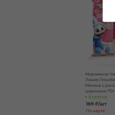
Мороженое Чи
Линия Пломби
Малина с рис
шариками 70г
В наличии:
169
₽
/шт
По карте: