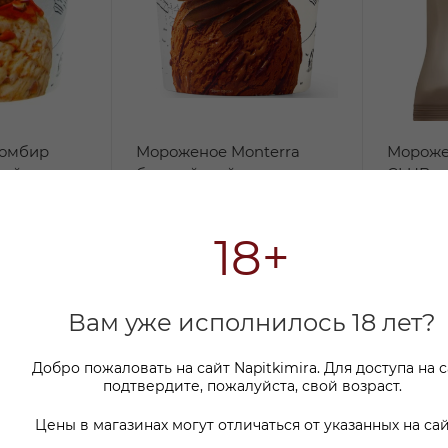
ломбир
Мороженое Monterra
Морож
кий орех
бельгийский шоколад
CLUB п
ропом 298г
276г
вафель
крем-б
В наличии:
18+
В нали
669
₽
/шт
105
₽
/
По карте:
По кар
Вам уже исполнилось 18 лет?
т
589.99 ₽
/шт
89.99
0
₽
-
11
%
Экономия
80
₽
-
15
%
Эк
Добро пожаловать на сайт Napitkimira. Для доступа на 
подтвердите, пожалуйста, свой возраст.
Цены в магазинах могут отличаться от указанных на сай