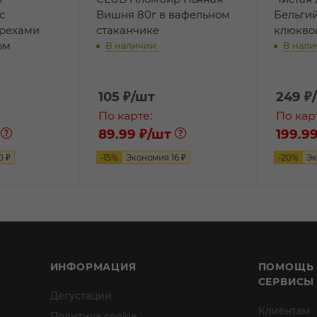
с
Вишня 80г в вафельном
Бельги
рехами
стаканчике
клюкво
ом
В наличии:
В нали
105
₽
/шт
249
₽
По карте:
По кар
89.99 ₽
/шт
199.99
0
₽
-
15
%
Экономия
16
₽
-
20
%
Э
ИНФОРМАЦИЯ
ПОМОЩЬ
СЕРВИСЫ
Дегустации
Клиентам
Политика cookie