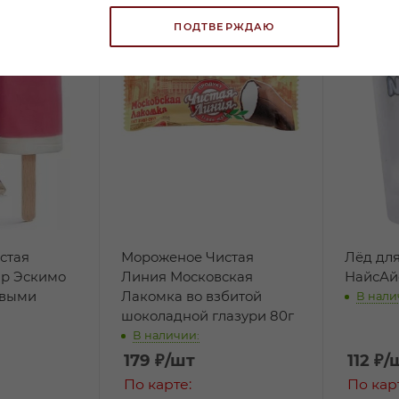
ПОДТВЕРЖДАЮ
стая
Мороженое Чистая
Лёд дл
р Эскимо
Линия Московская
НайсАйс
овыми
Лакомка во взбитой
В нали
шоколадной глазури 80г
В наличии:
179
₽
/шт
112
₽
/
По карте:
По кар