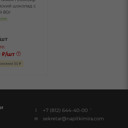
йский шоколад с
й 80г
чии:
/шт
те:
 ₽
/шт
кономия
50
₽
 И
+7 (812) 644-40-00
sekretar@napitkimira.com