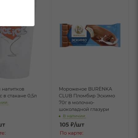
я напитков
Мороженое BURЁNKA
 в стакане 0,5л
CLUB Пломбир Эскимо
70г в молочно-
чии:
шоколадной глазури
В наличии:
шт
105
₽
/шт
те:
По карте: