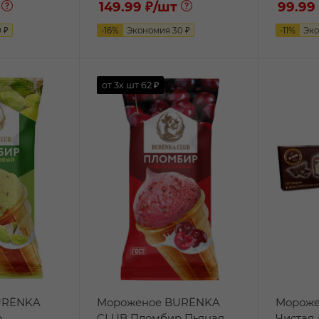
149.99 ₽
/шт
99.99
0
₽
-
16
%
Экономия
30
₽
-
11
%
Эк
от 3х шт
62 ₽
URЁNKA
Мороженое BURЁNKA
Мороже
р
CLUB Пломбир Пьяная
Чистая