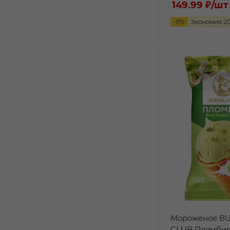
149.99 ₽
/шт
-
11
%
Экономия
2
Мороженое B
CLUB Пломби