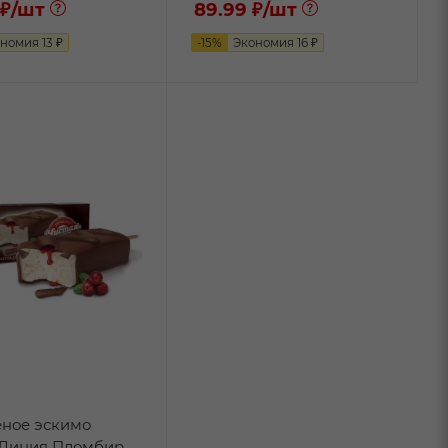
 ₽
/шт
89.99 ₽
/шт
ономия
13
₽
-
15
%
Экономия
16
₽
ное эскимо
 Линия Пломбир