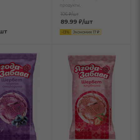
продукты,
106 ₽
/шт
89.99
₽
/шт
/шт
-
13
%
Экономия
17
₽