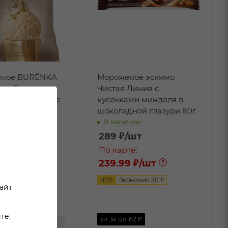
еное BURЁNKA
Мороженое эскимо
ломбир в
Чистая Линия с
ном стаканчике
кусочками миндаля в
рюле 80г
шоколадной глазури 80г
чии:
В наличии:
шт
289
₽
/шт
те:
По карте:
 ₽
/шт
239.99 ₽
/шт
ономия
16
₽
-
17
%
Экономия
50
₽
сайт
те.
от 3х шт
62 ₽