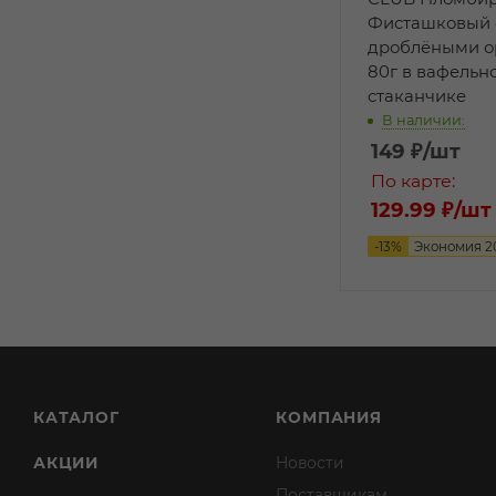
Фисташковый 
дроблёными о
80г в вафельн
стаканчике
В наличии:
149
₽
/шт
По карте:
129.99 ₽
/шт
-
13
%
Экономия
2
КАТАЛОГ
КОМПАНИЯ
АКЦИИ
Новости
Поставщикам