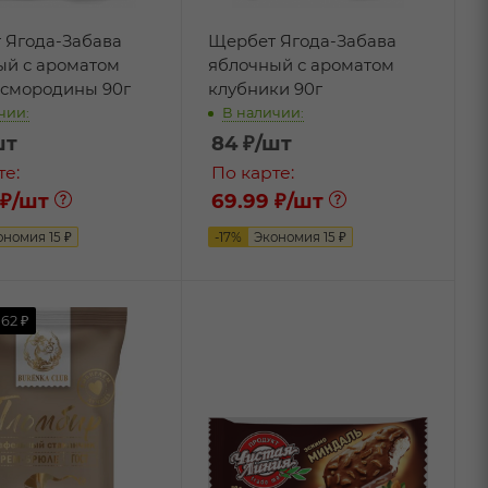
 Ягода-Забава
Щербет Ягода-Забава
ый с ароматом
яблочный с ароматом
 смородины 90г
клубники 90г
чии:
В наличии:
шт
84
₽
/шт
те:
По карте:
 ₽
/шт
69.99 ₽
/шт
ономия
15
₽
-
17
%
Экономия
15
₽
т
62 ₽