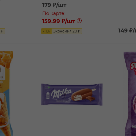
179
₽
/шт
По карте:
159.99 ₽
/шт
149
₽
7
₽
-
11
%
Экономия
20
₽