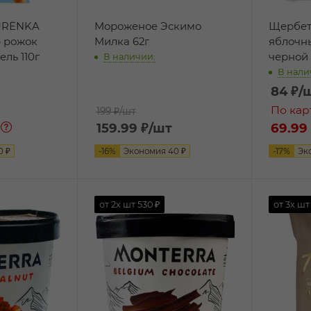
URЁNKA
Мороженое Эскимо
Щербет
 рожок
Милка 62г
яблочн
ль 110г
черной
В наличии:
В нали
84
₽
/
По кар
199 ₽
/шт
159.99
₽
/шт
69.99
0
₽
-
16
%
Экономия
40
₽
-
17
%
Эк
от 2х шт
530 ₽
от 3х ш