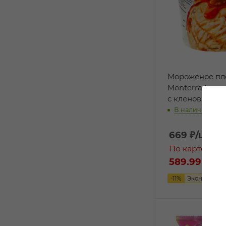
Мороженое п
Monterra Грец
с кленовым си
В наличии:
669
₽
/шт
По карте:
589.99 ₽
/ш
-
11
%
Экономия
8