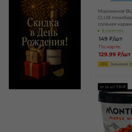
Мороженое B
CLUB пломбир
солёная караме
В наличии:
149
₽
/шт
По карте:
129.99 ₽
/шт
-
13
%
Экономия
2
от 2х шт
530 ₽