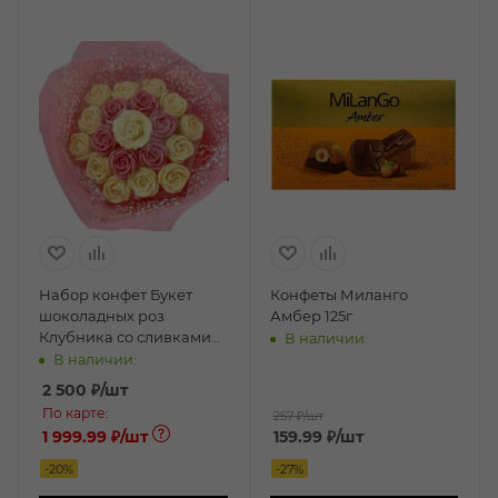
Набор конфет Букет
Конфеты Миланго
шоколадных роз
Амбер 125г
Клубника со сливками
В наличии:
225г
В наличии:
2 500
₽
/шт
По карте:
257 ₽
/шт
1 999.99 ₽
/шт
159.99
₽
/шт
-
20
%
-
27
%