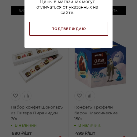
Цены в магазинах могут
отличаться от указанных на
ЗАРЕЗЕРВИРОВАТЬ
ЗАРЕЗЕРВИРОВАТЬ
сайте.
ПОДТВЕРЖДАЮ
Набор конфет Шоколадъ
Конфеты Трюфели
из Питера Пирамидки
Барон Классические
70г
150г
В наличии:
В наличии:
680
₽
/шт
499
₽
/шт