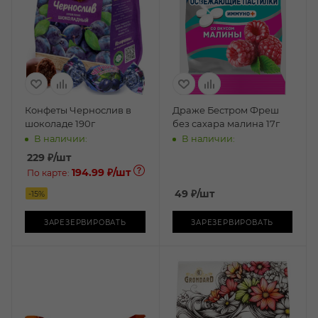
Конфеты Чернослив в
Драже Бестром Фреш
шоколаде 190г
без сахара малина 17г
В наличии:
В наличии:
229
₽
/шт
194.99 ₽
/шт
По карте:
49
₽
/шт
-
15
%
ЗАРЕЗЕРВИРОВАТЬ
ЗАРЕЗЕРВИРОВАТЬ