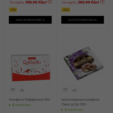
559.99 ₽
/шт
369.99 ₽
/шт
По карте:
По карте:
-
17
%
-
26
%
ЗАРЕЗЕРВИРОВАТЬ
ЗАРЕЗЕРВИРОВАТЬ
Конфеты Раффаэлло 90г
Шоколадные конфеты
Перл д Ор 195г
В наличии:
В наличии: