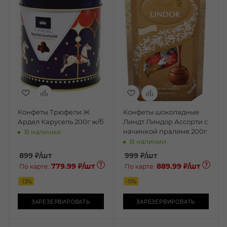
Конфеты Трюфели Ж
Конфеты шоколадные
Ардел Карусель 200г ж/б
Линдт Линдор Ассорти с
начинкой пралине 200г
В наличии:
В наличии:
899
₽
/шт
999
₽
/шт
779.99 ₽
/шт
889.99 ₽
/шт
По карте:
По карте:
-
13
%
-
11
%
ЗАРЕЗЕРВИРОВАТЬ
ЗАРЕЗЕРВИРОВАТЬ