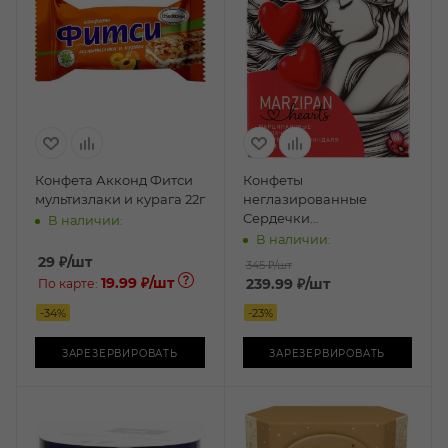
Конфета Акконд Фитси
Конфеты
мультизлаки и курага 22г
неглазированные
Сердечки
В наличии:
Марципановые 70г
В наличии:
29
₽
/шт
345 ₽
/шт
19.99 ₽
/шт
239.99
₽
/шт
По карте:
-
34
%
-
23
%
ЗАРЕЗЕРВИРОВАТЬ
ЗАРЕЗЕРВИРОВАТЬ