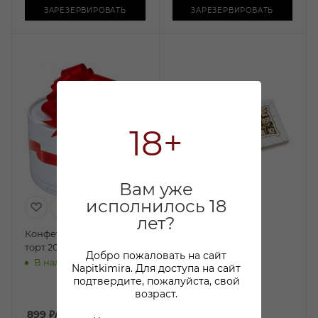
ЗАРЕЗЕРВИРОВАТЬ
ЗАРЕЗЕРВИРОВАТЬ
18+
Вам уже
исполнилось 18
лет?
Конфеты Раффаэлло
Набор конфет
торт 200 г
Поздравляю 200г
Добро пожаловать на сайт
В наличии:
В наличии:
Napitkimira. Для доступа на сайт
подтвердите, пожалуйста, свой
1 650 ₽
/шт
1 199.99
₽
/шт
возраст.
899
₽
/шт
-
21
%