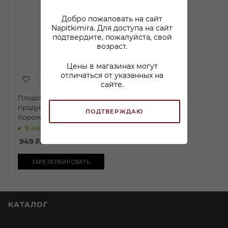
Добро пожаловать на сайт
Napitkimira. Для доступа на сайт
подтвердите, пожалуйста, свой
возраст.
Цены в магазинах могут
отличаться от указанных на
сайте.
Плодовая алкогольная
продукция Арцруни Нур
ПОДТВЕРЖДАЮ
Королевское Гранатовое
полусладкая 0,75л
В наличии:
949
₽
/шт
ЗАРЕЗЕРВИРОВАТЬ
КАТАЛОГ