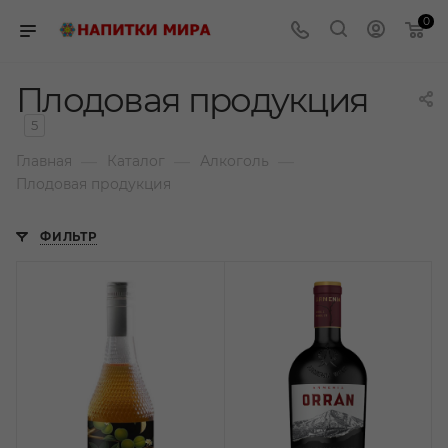
0
Плодовая продукция
5
—
—
—
Главная
Каталог
Алкоголь
Плодовая продукция
ФИЛЬТР