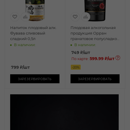
Напиток плодовый алк.
Плодовая алкогольная
Фувава сливовый
продукция Орран
сладкий 0,5л
гранатовое полусладкое
0,75л
В наличии:
В наличии:
749
₽
/шт
599.99 ₽
/шт
По карте:
799
₽
/шт
-
20
%
ЗАРЕЗЕРВИРОВАТЬ
ЗАРЕЗЕРВИРОВАТЬ