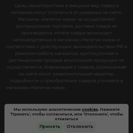
Цены, характеристики и внешний вид товара в
магазинах могут отличаться от указанных на сайте.
Магазины «Напитки мира» не осуществляют
дистанционную торговлю, доставка товара не
производится, оплата товара происходит
непосредственно в магазинах «Напитки мира» в
соответствии с действующим законодательством РФ и
режимом работы магазинов, круглосуточная и
дистанционная продажа алкогольной продукции не
осуществляется. Информация о товарах, размещенная
на сайте носит ознакомительный характер,
подробности о приобретении товаров уточняйте в
магазинах «Напитки мира».
Уважаемые клиенты! Если
вы решили отказаться от нашей рекламной рассылки
- сообщите нам об этом на почту или по телефону
Мы используем аналитические
cookies
. Нажмите
‘Принять’, чтобы согласиться, или ‘Отклонить’, чтобы
отказаться
Принять
Отклонить