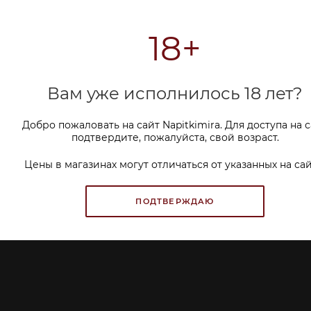
ИНФОРМАЦИЯ
ПОМОЩЬ
СЕРВИСЫ
Дегустации
18+
Клиентам
Политика cookie
Магазины
Покупателям
Контакты
Вам уже исполнилось 18 лет?
ПОЛИТИКА ОБРАБОТКИ
ПЕРСОНАЛЬНЫХ ДАННЫХ
Добро пожаловать на сайт Napitkimira. Для доступа на 
подтвердите, пожалуйста, свой возраст.
Цены в магазинах могут отличаться от указанных на сай
ПОДТВЕРЖДАЮ