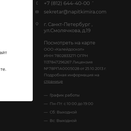
 И
+7 (812) 644-40-00
sekretar@napitkimira.com
г. Санкт-Петербург ,
ул.Смолячкова, д.19
Посмотреть на карте
ООО «Калейдоскоп»
сайт
ИНН 7802833271 ОГРН
1137847296267 Лицензия
№78РПА0005028 от 25.10.2013 г.
те.
Подробная информация на
странице
График работы
Пн-Пт: с 10:00 до 19:00
Сб: Выходной
Вс: Выходной