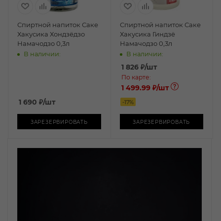
Спиртной напиток Саке
Спиртной напиток Саке
Хакусика Хондзёдзо
Хакусика Гиндзё
Намачодзо 0,3л
Намачодзо 0,3л
В наличии:
В наличии:
1 826
₽
/шт
По карте:
1 499.99 ₽
/шт
1 690
₽
/шт
-
17
%
ЗАРЕЗЕРВИРОВАТЬ
ЗАРЕЗЕРВИРОВАТЬ