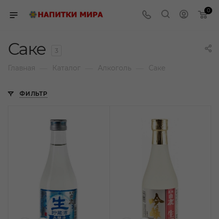
0
Саке
3
—
—
—
Главная
Каталог
Алкоголь
Саке
ФИЛЬТР