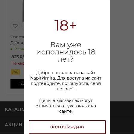
18+
Спиртной напиток Саке
Дзёсэн Намачозу 0,3л
Вам уже
В наличии:
исполнилось 18
823
₽
/шт
лет?
649.99 ₽
/шт
По карте:
Добро пожаловать на сайт
-
21
%
Napitkimira. Для доступа на сайт
подтвердите, пожалуйста, свой
ЗАРЕЗЕРВИРОВАТЬ
возраст.
Цены в магазинах могут
отличаться от указанных на
КАТАЛОГ
сайте.
АКЦИИ
ПОДТВЕРЖДАЮ