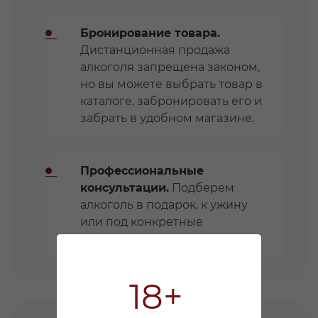
Бронирование товара.
Дистанционная продажа
алкоголя запрещена законом,
но вы можете выбрать товар в
каталоге, забронировать его и
забрать в удобном магазине.
Профессиональные
консультации.
Подберем
алкоголь в подарок, к ужину
или под конкретные
предпочтения.
18+