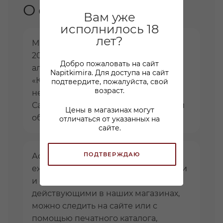
О сети
Вам уже
исполнилось 18
лет?
Мы успешно работаем на рынке с
2008 года. На данный момент сеть
Добро пожаловать на сайт
алкогольных супермаркетов
Napitkimira. Для доступа на сайт
«Калейдоскоп» насчитывает
подтвердите, пожалуйста, свой
возраст.
несколько десятков магазинов в
Санкт-Петербурге и Ленинградской
Цены в магазинах могут
области.
отличаться от указанных на
сайте.
ПОДТВЕРЖДАЮ
Ассортимент пополняется
ежемесячно. За новинками, акциями
и скидками на алкоголь,
действующими в наших магазинах,
можно следить на сайте или с
помощью печатного каталога,