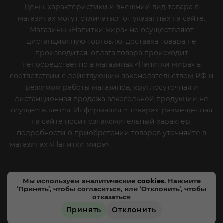
Цены, характеристики и внешний вид товара в
магазинах могут отличаться от указанных на сайте.
Магазины «Напитки мира» не осуществляют
дистанционную торговлю, доставка товара не
производится, оплата товара происходит
непосредственно в магазинах «Напитки мира» в
соответствии с действующим законодательством РФ и
режимом работы магазинов, круглосуточная и
дистанционная продажа алкогольной продукции не
осуществляется. Информация о товарах, размещенная
на сайте носит ознакомительный характер,
подробности о приобретении товаров уточняйте в
магазинах «Напитки мира».
Уважаемые клиенты! Если
вы решили отказаться от нашей рекламной рассылки
- сообщите нам об этом на почту или по телефону
Мы используем аналитические
cookies
. Нажмите
‘Принять’, чтобы согласиться, или ‘Отклонить’, чтобы
отказаться
Принять
Отклонить