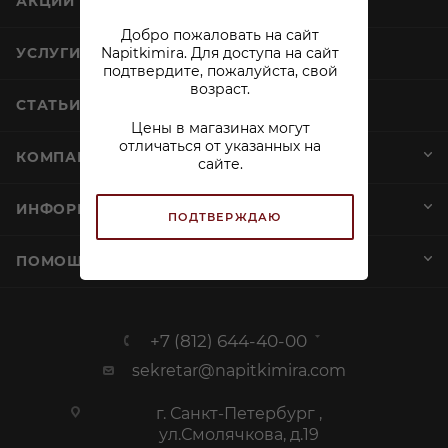
АКЦИИ
Добро пожаловать на сайт
Napitkimira. Для доступа на сайт
УСЛУГИ
подтвердите, пожалуйста, свой
возраст.
СТАТЬИ
Цены в магазинах могут
отличаться от указанных на
КОМПАНИЯ
сайте.
ИНФОРМАЦИЯ
ПОДТВЕРЖДАЮ
ПОМОЩЬ И СЕРВИСЫ
+7 (812) 644-40-00
sekretar@napitkimira.com
г. Санкт-Петербург ,
ул.Смолячкова, д.19