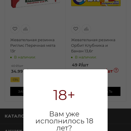
Жевательная резинка
Жевательная резинка
Риглис Перечная мята
Орбит Клубника и
13г
Банан 13,6г
В наличии:
В наличии:
49
₽
/шт
40 ₽
/шт
39.99 ₽
/шт
34.99
₽
/шт
По карте:
-
13
%
-
20
%
18+
ЗАРЕЗЕРВИРОВАТЬ
ЗАРЕЗЕРВИРОВАТЬ
Вам уже
КАТАЛОГ
исполнилось 18
лет?