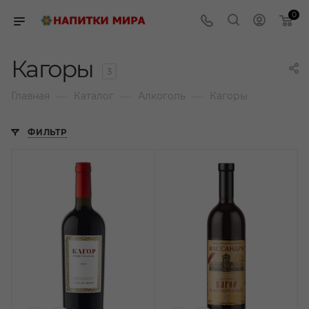
0
Кагоры
3
—
—
—
Главная
Каталог
Алкоголь
Кагоры
ФИЛЬТР