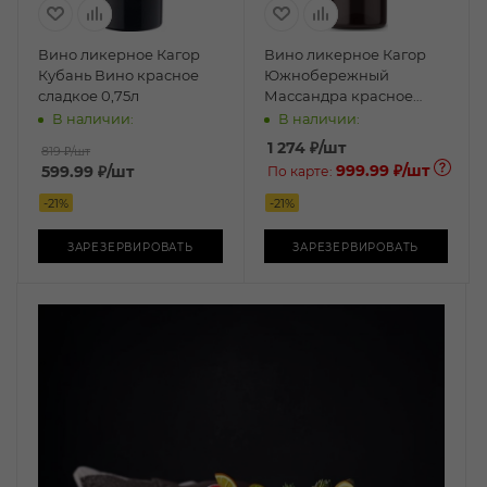
Вино ликерное Кагор
Вино ликерное Кагор
Кубань Вино красное
Южнобережный
сладкое 0,75л
Массандра красное
сладкое 0,75л
В наличии:
В наличии:
1 274
₽
/шт
819 ₽
/шт
999.99 ₽
/шт
599.99
₽
/шт
По карте:
-
21
%
-
21
%
ЗАРЕЗЕРВИРОВАТЬ
ЗАРЕЗЕРВИРОВАТЬ