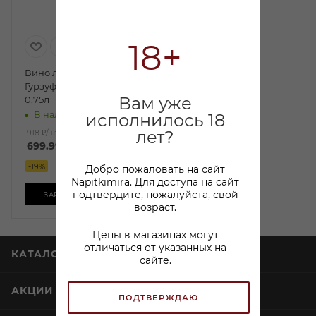
18+
Вино ликерное Кагор
Гурзуф красное сладкое
Вам уже
0,75л
В наличии:
исполнилось 18
лет?
918 ₽
/шт
699.99
₽
/шт
-
19
%
Добро пожаловать на сайт
Napitkimira. Для доступа на сайт
подтвердите, пожалуйста, свой
ЗАРЕЗЕРВИРОВАТЬ
возраст.
Цены в магазинах могут
отличаться от указанных на
КАТАЛОГ
сайте.
АКЦИИ
ПОДТВЕРЖДАЮ