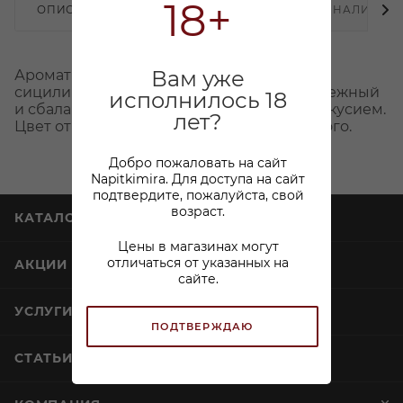
18+
ОПИСАНИЕ
ХАРАКТЕРИСТИКИ
НАЛИЧИЕ
Вам уже
Аромат утонченный с нотками спелого
сицилийского персика и абрикоса вкус нежный
исполнилось 18
и сбалансированный, с отличным послевкусием.
лет?
Цвет от светло-соломенного до золотистого.
Добро пожаловать на сайт
Napitkimira. Для доступа на сайт
подтвердите, пожалуйста, свой
возраст.
КАТАЛОГ
Цены в магазинах могут
отличаться от указанных на
АКЦИИ
сайте.
УСЛУГИ
ПОДТВЕРЖДАЮ
СТАТЬИ