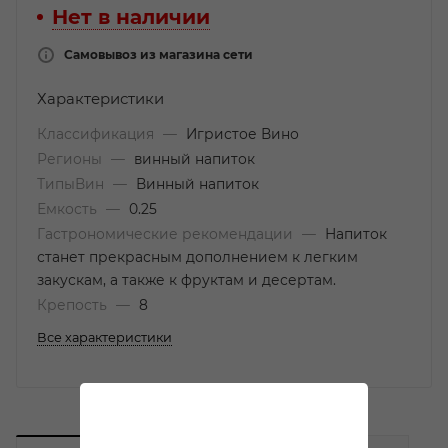
Нет в наличии
Самовывоз из магазина сети
Характеристики
Классификация
—
Игристое Вино
Регионы
—
винный напиток
ТипыВин
—
Винный напиток
Емкость
—
0.25
Гастрономические рекомендации
—
Напиток
станет прекрасным дополнением к легким
закускам, а также к фруктам и десертам.
Крепость
—
8
Все характеристики