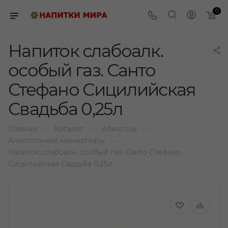
0
Напиток слабоалк.
особый газ. Санто
Стефано Сицилийская
Свадьба 0,25л
—
—
—
Главная
Каталог
Алкоголь
—
Алкогольные миниатюры
Напиток слабоалк. особый газ. Санто Стефано
Сицилийская Свадьба 0,25л