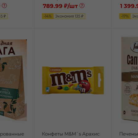
т
789.99 ₽
/шт
1 399.
35
₽
-
14
%
Экономия
135
₽
-
17
%
Эк
ированные
Конфеты M&M`s Арахис
Печенье