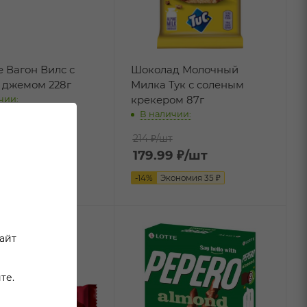
 Вагон Вилс с
Шоколад Молочный
 джемом 228г
Милка Тук с соленым
крекером 87г
чии:
В наличии:
/шт
те:
214 ₽
/шт
9 ₽
/шт
179.99
₽
/шт
ономия
60
₽
-
14
%
Экономия
35
₽
сайт
те.