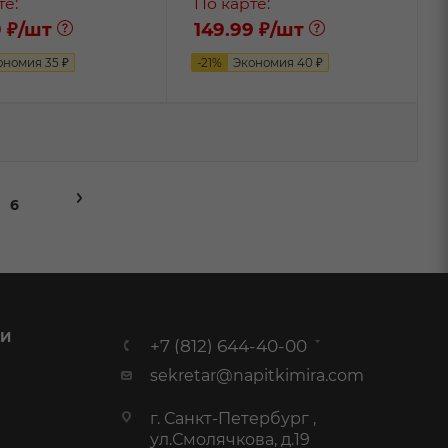
те:
По карте:
 ₽
/шт
149.99 ₽
/шт
ономия
35
₽
-
21
%
Экономия
40
₽
6
 И
+7 (812) 644-40-00
sekretar@napitkimira.com
г. Санкт-Петербург ,
ул.Смолячкова, д.19