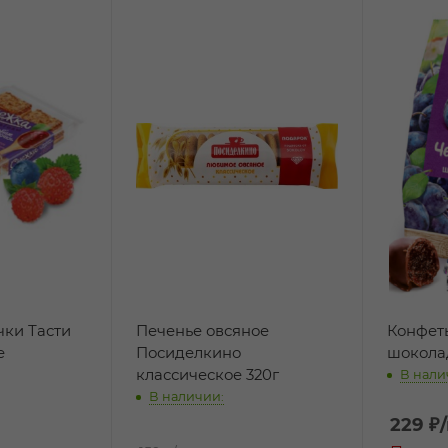
ки Тасти
Печенье овсяное
Конфет
е
Посиделкино
шоколад
классическое 320г
В нали
В наличии:
229
₽