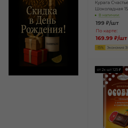
Курага Счастье
Шоколадная 15
В наличии:
199
₽
/шт
По карте:
169.99 ₽
/шт
-
15
%
Экономия
3
от 2х шт
125 ₽