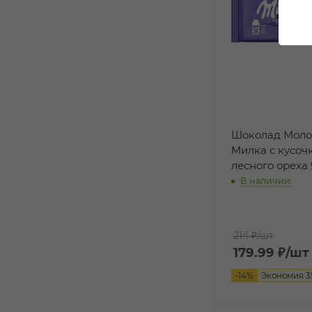
Шоколад Мол
Милка с кусоч
лесного ореха 
В наличии:
214 ₽
/шт
179.99
₽
/шт
-
14
%
Экономия
3