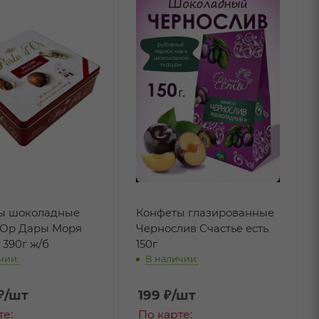
ы шоколадные
Конфеты глазированные
 Ор Дары Моря
Чернослив Счастье есть
 390г ж/б
150г
чии:
В наличии:
₽
/шт
199
₽
/шт
те:
По карте: