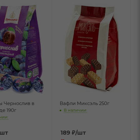
ы Чернослив в
Вафли Миксэль 250г
е 190г
В наличии:
чии:
/шт
189
₽
/шт