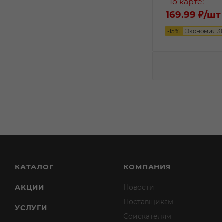
По карте:
169.99 ₽
/шт
-
15
%
Экономия
3
КАТАЛОГ
КОМПАНИЯ
АКЦИИ
Новости
Поставщикам
УСЛУГИ
Соискателям