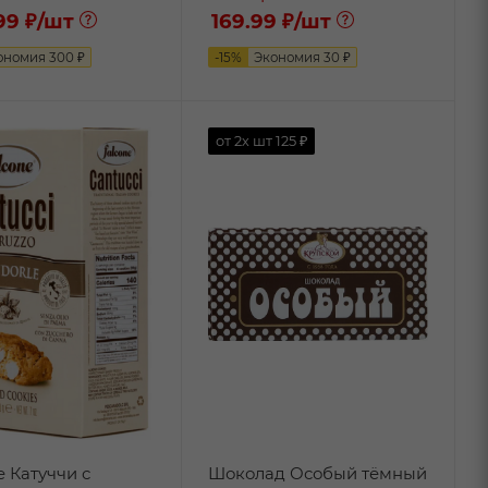
99 ₽
/шт
169.99 ₽
/шт
ономия
300
₽
-
15
%
Экономия
30
₽
от 2х шт
125 ₽
 Катуччи с
Шоколад Особый тёмный