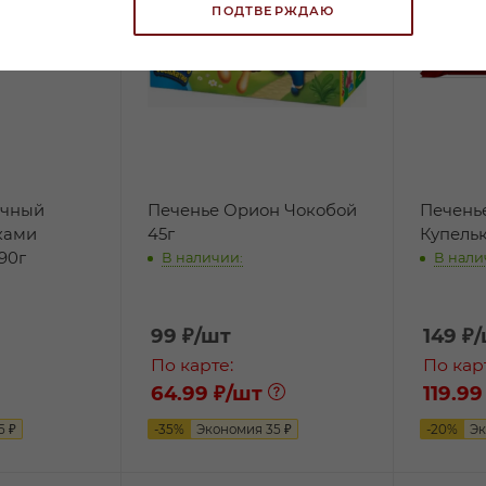
ПОДТВЕРЖДАЮ
очный
Печенье Орион Чокобой
Печень
ками
45г
Купельк
90г
В наличии:
В нали
99
₽
/шт
149
₽
По карте:
По кар
64.99 ₽
/шт
119.99
5
₽
-
35
%
Экономия
35
₽
-
20
%
Э