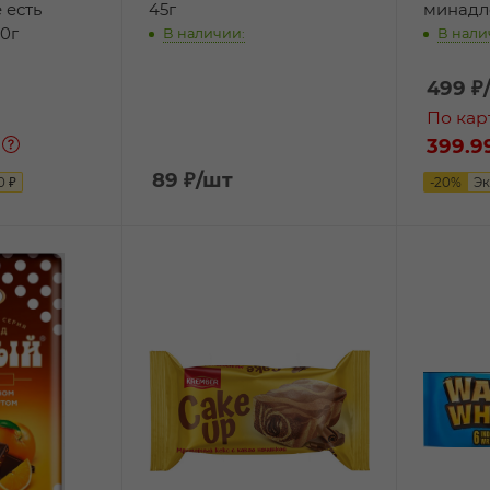
 есть
45г
минадл
0г
В наличии:
В нали
499
₽
По кар
399.9
89
₽
/шт
0
₽
-
20
%
Э