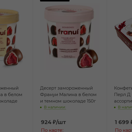
оженный
Десерт замороженный
Конфет
а в белом
Франуи Малина в белом
Перл Д
околаде
и темном шоколаде 150г
ассорти
В наличии:
В нали
924
₽
/шт
1 699
По карте:
По кар