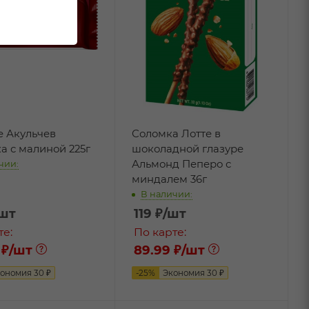
е Акульчев
Соломка Лотте в
а с малиной 225г
шоколадной глазуре
Альмонд Пеперо с
чии:
миндалем 36г
В наличии:
/шт
119
₽
/шт
те:
По карте:
 ₽
/шт
89.99 ₽
/шт
кономия
30
₽
-
25
%
Экономия
30
₽