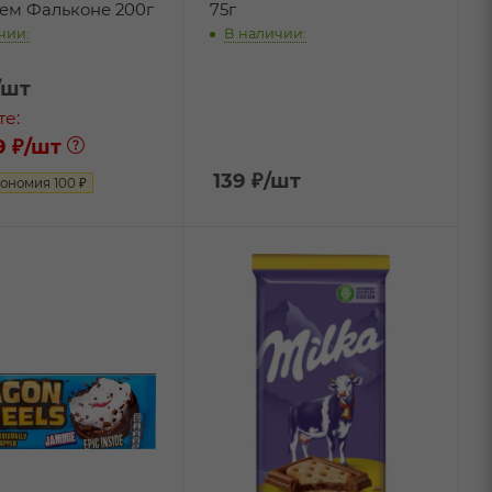
ем Фальконе 200г
75г
чии:
В наличии:
/шт
те:
9 ₽
/шт
139
₽
/шт
кономия
100
₽