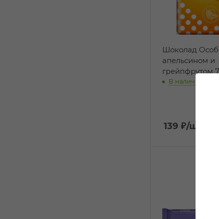
Шоколад Особ
апельсином и
грейпфрутом 7
В наличии:
139
₽
/шт