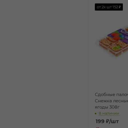
от 2х шт
152 ₽
Сдобные палоч
Снежка лесны
ягоды 308г
В наличии:
199
₽
/шт