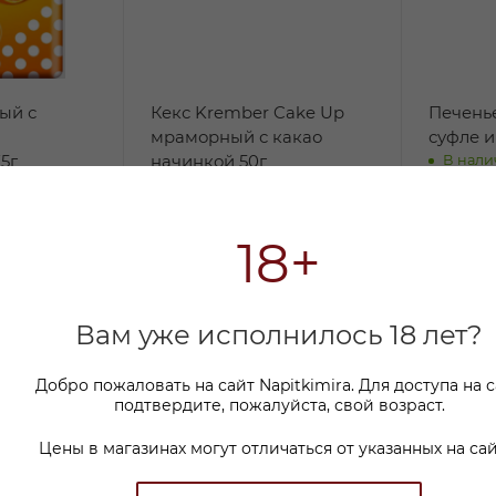
ый с
Кекс Krember Cake Up
Печенье
мраморный с какао
суфле и
5г
начинкой 50г
В нали
В наличии:
329
₽
По кар
18+
269.9
54
₽
/шт
-
18
%
Эк
Вам уже исполнилось 18 лет?
Добро пожаловать на сайт Napitkimira. Для доступа на 
подтвердите, пожалуйста, свой возраст.
Цены в магазинах могут отличаться от указанных на сай