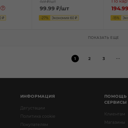
По кар
159 ₽
/шт
99.99
₽
/шт
194.99
0
₽
-
27
%
Экономия
60
₽
-
15
%
Эк
ПОКАЗАТЬ ЕЩЕ
1
2
3
ИНФОРМАЦИЯ
ПОМОЩЬ
СЕРВИСЫ
Дегустации
Клиентам
Политика cookie
Магазины
Покупателям