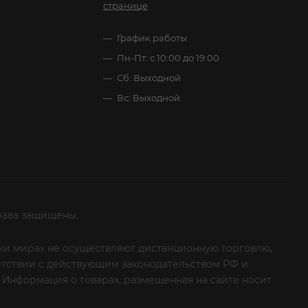
странице
График работы
Пн-Пт: с 10:00 до 19:00
Сб: Выходной
Вс: Выходной
рава защищены.
итки мира» не осуществляют дистанционную торговлю,
ветствии с действующим законодательством РФ и
 Информация о товарах, размещенная на сайте носит
ые клиенты! Если вы решили отказаться от нашей