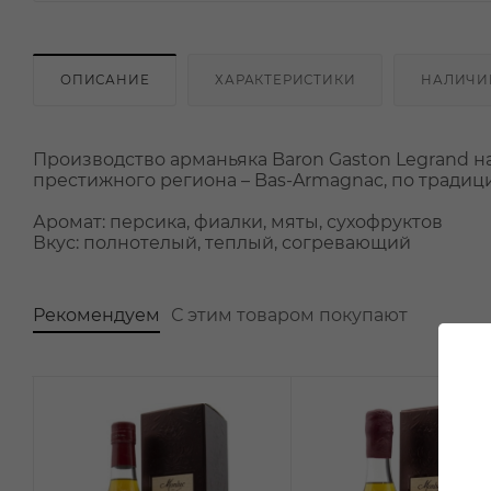
ОПИСАНИЕ
ХАРАКТЕРИСТИКИ
НАЛИЧИ
Производство арманьяка Baron Gaston Legrand на
престижного региона – Bas-Armagnac, по тради
Аромат: персика, фиалки, мяты, сухофруктов
Вкус: полнотелый, теплый, согревающий
Рекомендуем
С этим товаром покупают