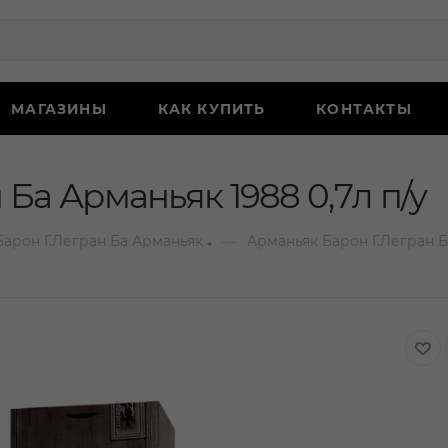
МАГАЗИНЫ
КАК КУПИТЬ
КОНТАКТЫ
Ба Арманьяк 1988 0,7л п/у
—
Барон Г.Легран Ба Арманьяк
Арманьяк Барон Г.Легран Ба