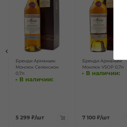
Бренди Арманьяк
Бренди Арманьяк
Монлюк Селексион
Монлюк VSOP 0,7л
В наличии:
0,7л
В наличии:
5 299
₽
/шт
7 100
₽
/шт