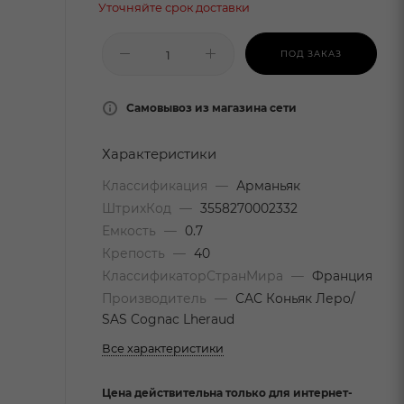
Уточняйте срок доставки
ПОД ЗАКАЗ
Самовывоз из магазина сети
Характеристики
Классификация
—
Арманьяк
ШтрихКод
—
3558270002332
Емкость
—
0.7
Крепость
—
40
КлассификаторСтранМира
—
Франция
Производитель
—
САС Коньяк Леро/
SAS Cognac Lheraud
Все характеристики
Цена действительна только для интернет-