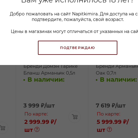
Добро пожаловать на сайт Napitkimira. Для доступа на 
подтвердите, пожалуйста, свой возраст.
Цены в магазинах могут отличаться от указанных на сай
ПОДТВЕРЖДАЮ
Бренди Домэн Тарике
Бренди Арманья
Бланш Арманьяк 0,5л
Оак 0,7л
В наличии:
В наличии:
3 999
₽
/шт
7 619
₽
/шт
По карте:
По карте:
2 999.99 ₽
/
5 999.99 ₽
/
шт
шт