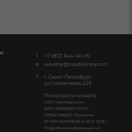
 И
+7 (812) 644-40-00
sekretar@napitkimira.com
г. Санкт-Петербург ,
ул.Смолячкова, д.19
Посмотреть на карте
ООО «Калейдоскоп»
ИНН 7802833271 ОГРН
1137847296267 Лицензия
№78РПА0005028 от 25.10.2013 г.
Подробная информация на