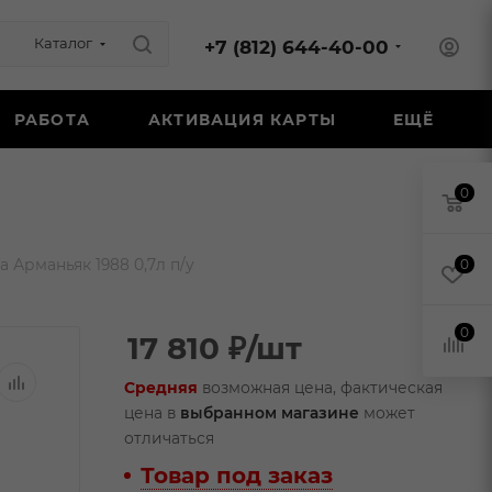
Каталог
+7 (812) 644-40-00
РАБОТА
АКТИВАЦИЯ КАРТЫ
ЕЩЁ
0
 Арманьяк 1988 0,7л п/у
0
0
17 810
₽
/шт
Средняя
возможная цена, фактическая
цена в
выбранном магазине
может
отличаться
Товар под заказ