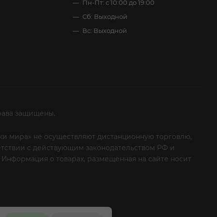
Пн-Пт: с 10:00 до 19:00
Сб: Выходной
Вс: Выходной
рава защищены.
итки мира» не осуществляют дистанционную торговлю,
ветствии с действующим законодательством РФ и
 Информация о товарах, размещенная на сайте носит
ые клиенты! Если вы решили отказаться от нашей