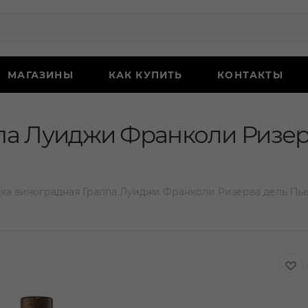
МАГАЗИНЫ
КАК КУПИТЬ
КОНТАКТЫ
па Луиджи Франколи Ризерв
ка виноградная Граппа Луиджи Франколи Ризерва дель Пьем