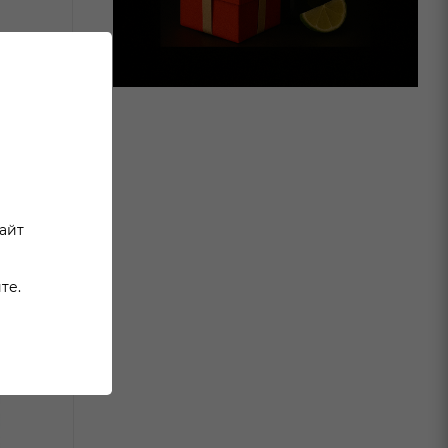
сайт
те.