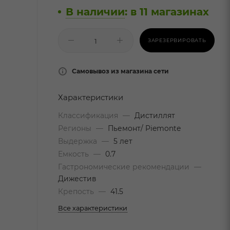
В наличии
:
в 11 магазинах
ЗАРЕЗЕРВИРОВАТЬ
Самовывоз из магазина сети
Характеристики
Классификация
—
Дистиллят
Регионы
—
Пьемонт/ Piemonte
Выдержка
—
5 лет
Емкость
—
0.7
Гастрономические рекомендации
—
Дижестив
Крепость
—
41.5
Все характеристики