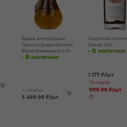
Водка виноградная
Спиртной напито
Граппа Сандро Боттега
Гранат 0,5л
В наличии:
Фуме Инвеккьята 0,7л
В наличии:
1 177
₽
/шт
По карте:
999.99 ₽
/шт
4 489 ₽
/шт
3 499.99
₽
/шт