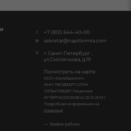
 И
+7 (812) 644-40-00
sekretar@napitkimira.com
г. Санкт-Петербург ,
ул.Смолячкова, д.19
Посмотреть на карте
ООО «Калейдоскоп»
ИНН 7802833271 ОГРН
1137847296267 Лицензия
№78РПА0005028 от 25.10.2013 г.
Подробная информация на
странице
График работы