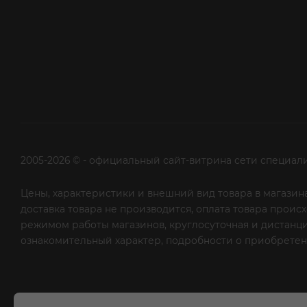
2005-2026 © - официальный сайт-витрина сети специал
Цены, характеристики и внешний вид товара в магазина
доставка товара не производится, оплата товара прои
режимом работы магазинов, круглосуточная и дистанци
ознакомительный характер, подробности о приобретени
рекламной рассылки - сообщите нам об этом на почту