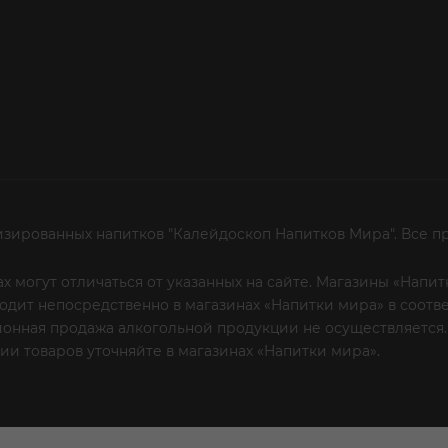
изированных напитков "Калейдоскоп Напитков Мира". Все п
х могут отличаться от указанных на сайте. Магазины «Нап
сходит непосредственно в магазинах «Напитки мира» в соот
онная продажа алкогольной продукции не осуществляется.
и товаров уточняйте в магазинах «Напитки мира».
Уважаем
 или по телефону