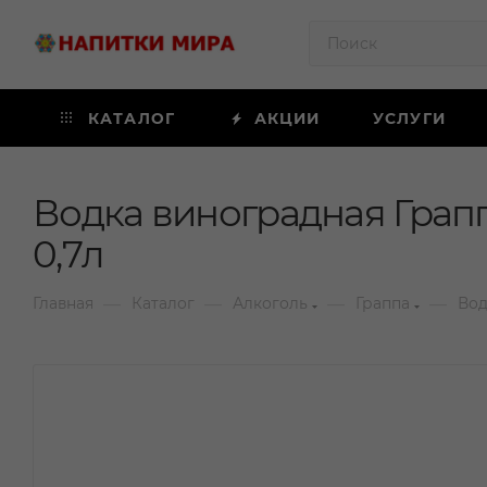
КАТАЛОГ
АКЦИИ
УСЛУГИ
Водка виноградная Грап
0,7л
—
—
—
—
Главная
Каталог
Алкоголь
Граппа
Вод