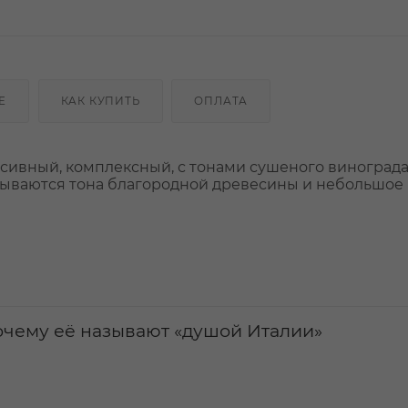
Е
КАК КУПИТЬ
ОПЛАТА
нсивный, комплексный, с тонами сушеного винограда
крываются тона благородной древесины и небольшое
почему её называют «душой Италии»