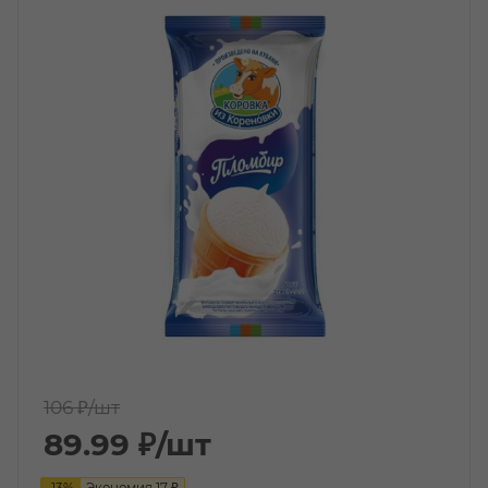
106 ₽
/шт
89.99
₽
/шт