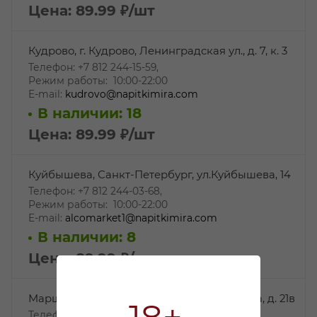
Цена: 89.99
₽
/шт
Кудрово, г. Кудрово, Ленинградская ул., д. 7, к. 3
Телефон: +7 812 244-15-59,
Режим работы: 10:00-22:00
E-mail:
kudrovo@napitkimira.com
В наличии: 18
Цена: 89.99
₽
/шт
Куйбышева, Санкт-Петербург, ул.Куйбышева, 14
Телефон: +7 812 244-03-68,
Режим работы: 10:00-22:00
E-mail:
alcomarket1@napitkimira.com
В наличии: 8
Цена: 89.99
₽
/шт
Маршала Захарова, ул. Маршала Захарова, д. 21в
Телефон: +7 812 244-14-78,