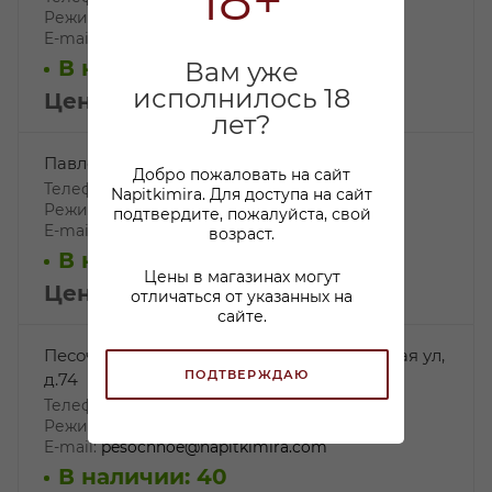
18+
Режим работы: 10:00-22:00
E-mail:
Zaxar21@napitkimira.com
В наличии: 22
Вам уже
исполнилось 18
Цена: 89.99
₽
/шт
лет?
Павловск, г. Павловск, Слуцкая ул., д. 9
Добро пожаловать на сайт
Телефон: +7 812 244-20-37,
Napitkimira. Для доступа на сайт
Режим работы: 10:00-22:00
подтвердите, пожалуйста, свой
E-mail:
pavlovsk@napitkimira.com
возраст.
В наличии: 6
Цены в магазинах могут
Цена: 89.99
₽
/шт
отличаться от указанных на
сайте.
Песочный, СПб, пос. Песочный, Пионерская ул,
ПОДТВЕРЖДАЮ
д.74
Телефон: ‎+7 931 631-78-17,
Режим работы: 10:00 - 22:00
E-mail:
pesochnoe@napitkimira.com
В наличии: 40