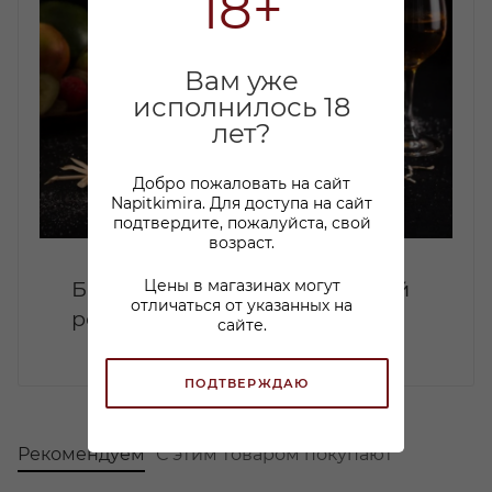
18+
Вам уже
исполнилось 18
лет?
Добро пожаловать на сайт
Napitkimira. Для доступа на сайт
подтвердите, пожалуйста, свой
возраст.
Цены в магазинах могут
Белый, золотой, тёмный: какой
отличаться от указанных на
ром раскроет ваш вкус?
сайте.
ПОДТВЕРЖДАЮ
Рекомендуем
С этим товаром покупают