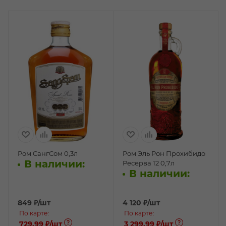
Ром СангСом 0,3л
Ром Эль Рон Прохибидо
В наличии:
Ресерва 12 0,7л
В наличии:
849
₽
/шт
4 120
₽
/шт
По карте:
По карте:
729.99 ₽
/шт
3 299.99 ₽
/шт