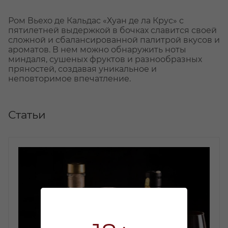
Ром Вьехо де Кальдас «Хуан де ла Крус» с
пятилетней выдержкой в бочках славится своей
сложной и сбалансированной палитрой вкусов и
ароматов. В нем можно обнаружить ноты
миндаля, сушеных фруктов и разнообразных
пряностей, создавая уникальное и
неповторимое впечатление.
Статьи