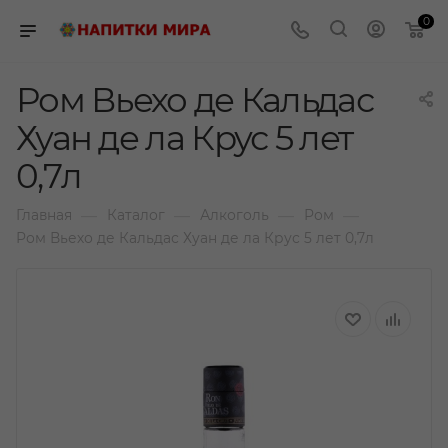
0
Ром Вьехо де Кальдас
Хуан де ла Крус 5 лет
0,7л
—
—
—
—
Главная
Каталог
Алкоголь
Ром
Ром Вьехо де Кальдас Хуан де ла Крус 5 лет 0,7л