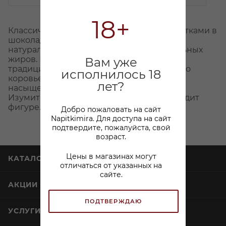
18+
Классический пломбир с ванильными нотками в
шоколадной глазури. В составе только
натуральные ингредиенты, без растительных
жиров. Мороженое изготовлено по
Вам уже
традиционной рецептуре из натурального
исполнилось 18
коровьего молока, что обеспечивает
лет?
насыщенное сливочное послевкусие.
Изумительное лакомство, которое не вредит
фигуре.
Добро пожаловать на сайт
Napitkimira. Для доступа на сайт
подтвердите, пожалуйста, свой
возраст.
Цены в магазинах могут
КАТАЛОГ
отличаться от указанных на
сайте.
АКЦИИ
ПОДТВЕРЖДАЮ
УСЛУГИ