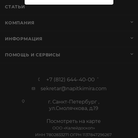
СТАТЬИ
КОМПАНИЯ
ИНФОРМАЦИЯ
ПОМОЩЬ И СЕРВИСЫ
+7 (812) 644-40-00
sekretar@napitkimira.com
г. Санкт-Петербург ,
ул.Смолячкова, д.19
Посмотреть на карте
ООО «Калейдоскоп»
ИНН 7802833271 ОГРН 1137847296267