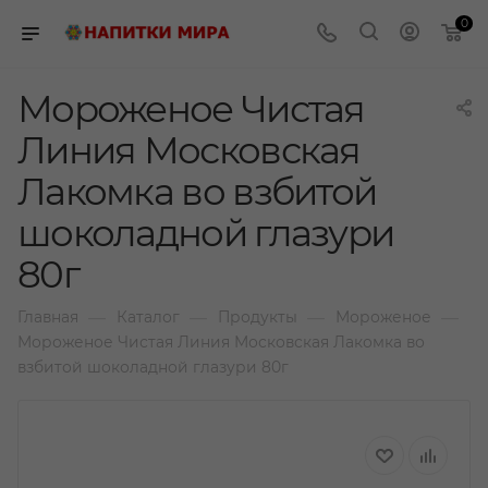
0
Мороженое Чистая
Линия Московская
Лакомка во взбитой
шоколадной глазури
80г
—
—
—
—
Главная
Каталог
Продукты
Мороженое
Мороженое Чистая Линия Московская Лакомка во
взбитой шоколадной глазури 80г