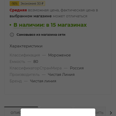
-
16
%
Экономия
30
₽
Средняя
возможная цена, фактическая цена в
выбранном магазине
может отличаться
В наличии
:
в 15 магазинах
Самовывоз из магазина сети
Характеристики
Классификация
—
Мороженое
Емкость
—
80
КлассификаторСтранМира
—
Россия
Производитель
—
Чистая Линия
Бренд
—
Чистая линия
ОПИСАНИЕ
НАЛИЧИЕ
КАК КУПИТЬ