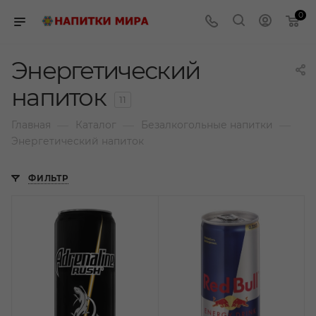
0
Энергетический
напиток
11
—
—
—
Главная
Каталог
Безалкогольные напитки
Энергетический напиток
ФИЛЬТР