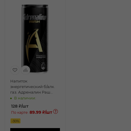
Напиток
энергетический б/алк.
газ. Адреналин Раш
0,25л ж/б
В наличии:
128
₽
/шт
89.99 ₽
/шт
По карте:
-
30
%