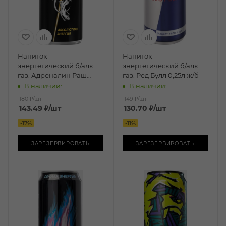
Напиток
Напиток
энергетический б/алк.
энергетический б/алк.
газ. Адреналин Раш
газ. Ред Булл 0,25л ж/б
0,449л ж/б
В наличии:
В наличии:
180 ₽
/шт
149 ₽
/шт
143.49
₽
/шт
130.70
₽
/шт
-
17
%
-
11
%
ЗАРЕЗЕРВИРОВАТЬ
ЗАРЕЗЕРВИРОВАТЬ