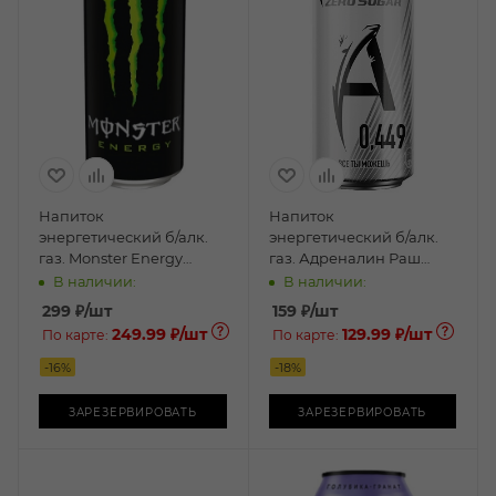
Напиток
Напиток
энергетический б/алк.
энергетический б/алк.
газ. Monster Energy
газ. Адреналин Раш
Green 0,5л ж/б
Зеро Шугар Сильвер
В наличии:
В наличии:
Энерджи 0,449л ж/б
299
₽
/шт
159
₽
/шт
249.99 ₽
/шт
129.99 ₽
/шт
По карте:
По карте:
-
16
%
-
18
%
ЗАРЕЗЕРВИРОВАТЬ
ЗАРЕЗЕРВИРОВАТЬ