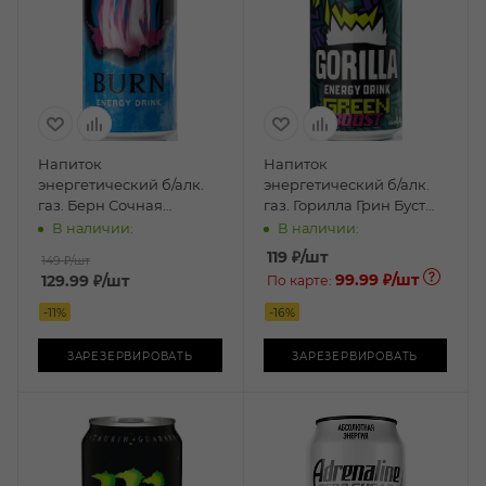
Напиток
Напиток
энергетический б/алк.
энергетический б/алк.
газ. Берн Сочная
газ. Горилла Грин Буст
энергия 0,449л ж/б
0,45л ж/б
В наличии:
В наличии:
119
₽
/шт
149 ₽
/шт
99.99 ₽
/шт
129.99
₽
/шт
По карте:
-
11
%
-
16
%
ЗАРЕЗЕРВИРОВАТЬ
ЗАРЕЗЕРВИРОВАТЬ