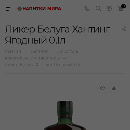
0
Ликер Белуга Хантинг
Ягодный 0,1л
—
—
—
Главная
Каталог
Алкоголь
—
Алкогольные миниатюры
Ликер Белуга Хантинг Ягодный 0,1л