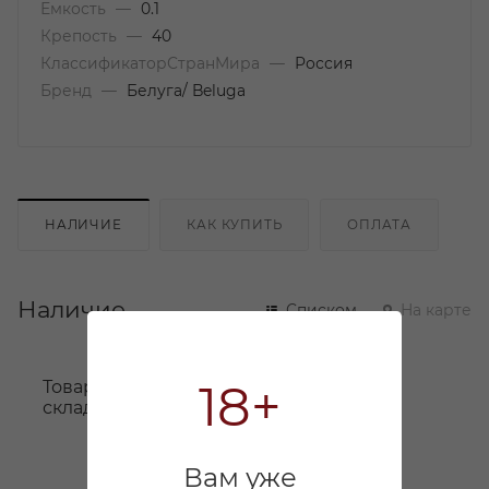
Емкость
—
0.1
Крепость
—
40
КлассификаторСтранМира
—
Россия
Бренд
—
Белуга/ Beluga
НАЛИЧИЕ
КАК КУПИТЬ
ОПЛАТА
Наличие
Списком
На карте
18+
Товара нет в наличии ни на одном из
складов
Вам уже