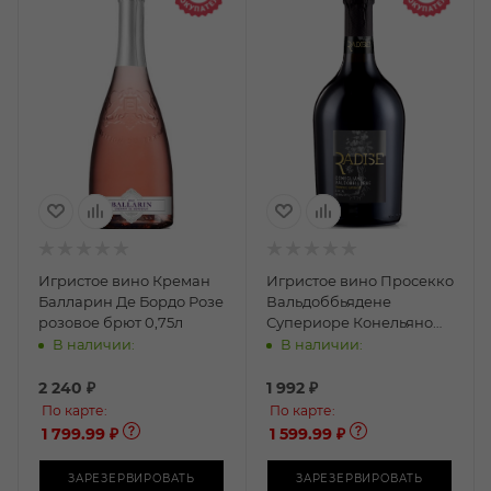
Игристое вино Креман
Игристое вино Просекко
Балларин Де Бордо Розе
Вальдоббьядене
розовое брют 0,75л
Супериоре Конельяно
Радизе белое брют 0,75л
В наличии:
В наличии:
2 240
₽
1 992
₽
По карте:
По карте:
1 799.99 ₽
1 599.99 ₽
ЗАРЕЗЕРВИРОВАТЬ
ЗАРЕЗЕРВИРОВАТЬ