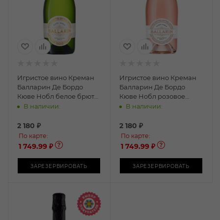
Игристое вино Креман
Игристое вино Креман
Балларин Де Бордо
Балларин Де Бордо
Кюве Нобл белое брют
Кюве Нобл розовое
0,75л
брют 0,75л
В наличии:
В наличии:
2 180
₽
2 180
₽
По карте:
По карте:
1 749.99 ₽
1 749.99 ₽
ЗАРЕЗЕРВИРОВАТЬ
ЗАРЕЗЕРВИРОВАТЬ