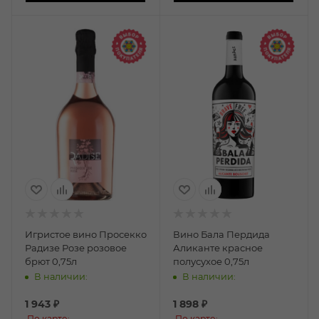
Игристое вино Просекко
Вино Бала Пердида
Радизе Розе розовое
Аликанте красное
брют 0,75л
полусухое 0,75л
В наличии:
В наличии:
1 943
₽
1 898
₽
По карте:
По карте: