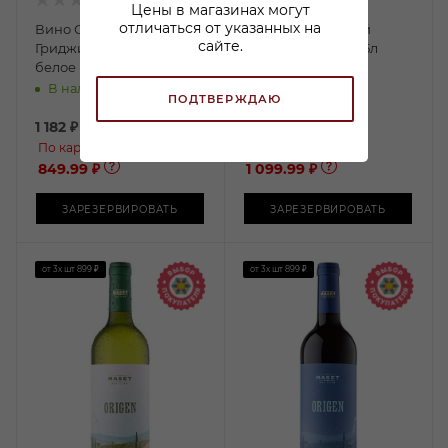
Цены в магазинах могут
отличаться от указанных на
Вино Санмартино Пино
Вино Воландо Вой
сайте.
Гриджио Делле Венецие
красное сухое 0,75л
белое полусухое 0,75л
В наличии:
В наличии:
ПОДТВЕРЖДАЮ
1 182
₽
1 397
₽
По карте:
По карте:
849.99 ₽
1 099.99 ₽
ЗАРЕЗЕРВИРОВАТЬ
ЗАРЕЗЕРВИРОВАТЬ
от 3х шт
899 ₽
от 3х шт
899 ₽