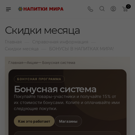
0
Скидки месяца
—
—
Главная
Справочная информация
—
Скидки месяца
БОНУСЫ В НАПИТКАХ МИРА!
Главная
—
Акции
— Бонусная система
БОНУСНАЯ ПРОГРАММА
Бонусная система
Покупайте товары-участники и получайте 15% от
их стоимости бонусами. Копите и оплачивайте ими
следующие покупки.
Как это работает
Магазины