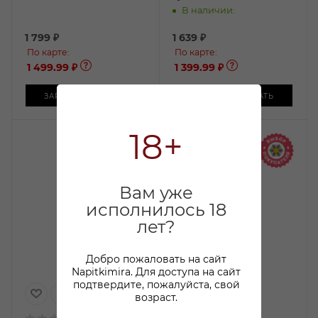
В наличии:
1 799
₽
1 639
₽
По карте:
По карте:
1 499.99 ₽
1 399.99 ₽
ЗАРЕЗЕРВИРОВАТЬ
ЗАРЕЗЕРВИРОВАТЬ
18+
от 3х шт
931 ₽
Вам уже
исполнилось 18
лет?
Добро пожаловать на сайт
Napitkimira. Для доступа на сайт
подтвердите, пожалуйста, свой
возраст.