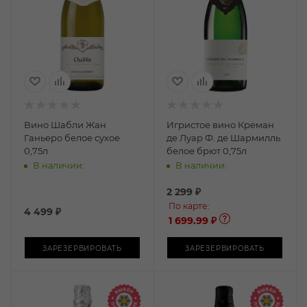
Вино Шабли Жан
Игристое вино Креман
Ганьеро белое сухое
де Луар Ф. де Шармилль
0,75л
белое брют 0,75л
В наличии:
В наличии:
2 299
₽
По карте:
4 499
₽
1 699.99 ₽
ЗАРЕЗЕРВИРОВАТЬ
ЗАРЕЗЕРВИРОВАТЬ