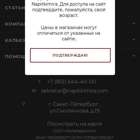
Napitkimira. Для доступа на сайт
СТАТЬИ
подтвердите, пожалуйста, свой
возраст.
КОМПАНИЯ
Цены в магазинах могут
отличаться от указанных на
сайте.
КАЛЬКУЛЯТОР АЛКОГОЛЯ
ПОДТВЕРЖДАЮ
ПОМОЩЬ И СЕРВИСЫ
+7 (812) 644-40-00
sekretar@napitkimira.com
г. Санкт-Петербург ,
ул.Смолячкова, д.19
Посмотреть на карте
ООО «Калейдоскоп»
ИНН 7802833271 ОГРН 1137847296267