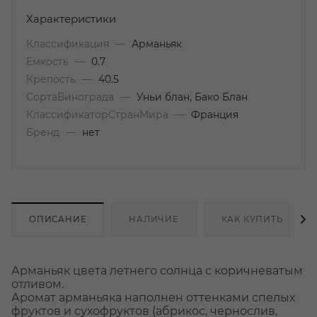
Характеристики
Классификация
—
Арманьяк
Емкость
—
0.7
Крепость
—
40.5
СортаВинограда
—
Уньи блан, Бако Блан
КлассификаторСтранМира
—
Франция
Бренд
—
нет
ОПИСАНИЕ
НАЛИЧИЕ
КАК КУПИТЬ
Арманьяк цвета летнего солнца с коричневатым
отливом.
Аромат арманьяка наполнен оттенками спелых
фруктов и сухофруктов (абрикос, чернослив,