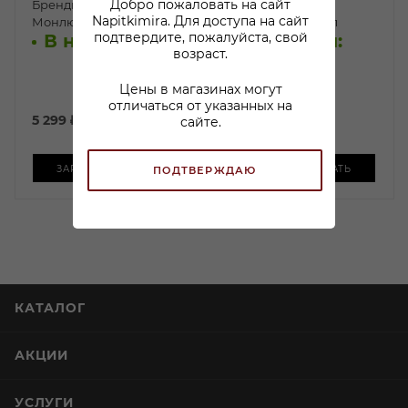
Добро пожаловать на сайт
Бренди Арманьяк
Бренди Арманьяк
Napitkimira. Для доступа на сайт
Монлюк Селексион 0,7л
Монлюк VSOP 0,7л
подтвердите, пожалуйста, свой
В наличии:
В наличии:
возраст.
Цены в магазинах могут
отличаться от указанных на
5 299
₽
/шт
7 100
₽
/шт
сайте.
ЗАРЕЗЕРВИРОВАТЬ
ЗАРЕЗЕРВИРОВАТЬ
ПОДТВЕРЖДАЮ
КАТАЛОГ
АКЦИИ
УСЛУГИ