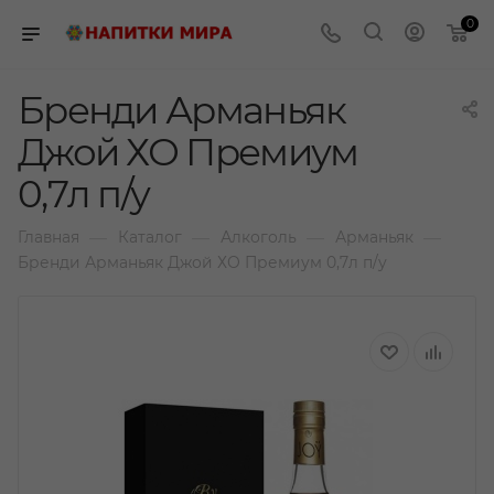
0
Бренди Арманьяк
Джой ХО Премиум
0,7л п/у
—
—
—
—
Главная
Каталог
Алкоголь
Арманьяк
Бренди Арманьяк Джой ХО Премиум 0,7л п/у