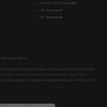
Пн-Пт: с 10:00 до 19:00
Сб: Выходной
Вс: Выходной
рава защищены.
итки мира» не осуществляют дистанционную торговлю,
ветствии с действующим законодательством РФ и
 Информация о товарах, размещенная на сайте носит
ые клиенты! Если вы решили отказаться от нашей