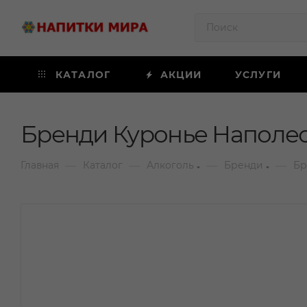
КАТАЛОГ
АКЦИИ
УСЛУГИ
Бренди Куронье Наполео
—
—
—
—
Главная
Каталог
Алкоголь
Бренди
Бр