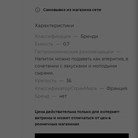
Самовывоз из магазина сети
Характеристики
Классификация
—
Бренди
Емкость
—
0.7
Гастрономические рекомендации
—
Напиток можно подавать как аперитив, в
сочетании с закусками и молодыми
сырами.
Крепость
—
36
КлассификаторСтранМира
—
Франция
Бренд
—
нет
Цена действительна только для интернет-
витрины и может отличаться от цен в
розничных магазинах