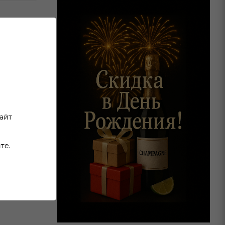
ом
ная
 в
сайт
те.