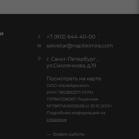
 И
+7 (812) 644-40-00
sekretar@napitkimira.com
г. Санкт-Петербург ,
ул.Смолячкова, д.19
Посмотреть на карте
ООО «Калейдоскоп»
ИНН 7802833271 ОГРН
1137847296267 Лицензия
№78РПА0005028 от 25.10.2013 г.
Подробная информация на
странице
График работы