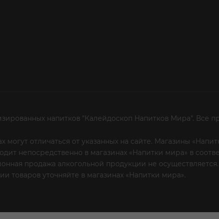
изированных напитков "Калейдоскоп Напитков Мира". Все п
х могут отличаться от указанных на сайте. Магазины «Нап
сходит непосредственно в магазинах «Напитки мира» в соот
онная продажа алкогольной продукции не осуществляется.
и товаров уточняйте в магазинах «Напитки мира».
Уважаем
 или по телефону