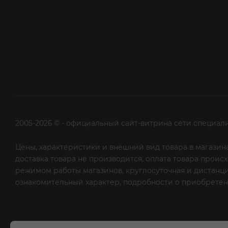
2005-2026 © - официальный сайт-витрина сети специал
Цены, характеристики и внешний вид товара в магазина
доставка товара не производится, оплата товара прои
режимом работы магазинов, круглосуточная и дистанци
ознакомительный характер, подробности о приобретени
рекламной рассылки - сообщите нам об этом на почту