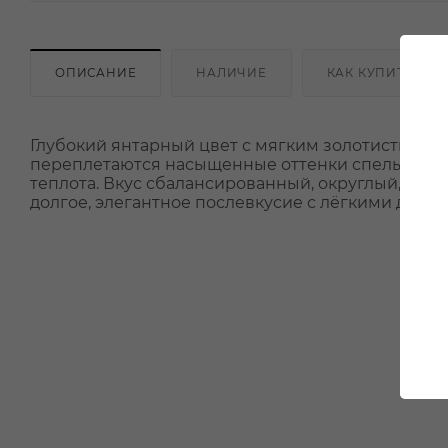
ОПИСАНИЕ
НАЛИЧИЕ
КАК КУПИТЬ
Глубокий янтарный цвет с мягким золотистым с
переплетаются насыщенные оттенки спелых фрук
теплота. Вкус сбалансированный, округлый, с 
долгое, элегантное послевкусие с лёгкими древ