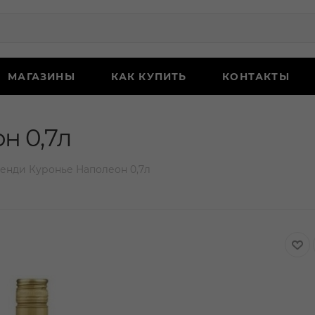
МАГАЗИНЫ
КАК КУПИТЬ
КОНТАКТЫ
н 0,7л
енди Куронье Наполеон 0,7л