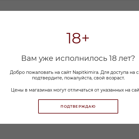
ОПЛАТА
18+
иянием. Аромат утончённый и гармоничный, в котор
тов, тонкие пряные акценты и благородная древес
Вам уже исполнилось 18 лет?
мягкими фруктовыми нюансами, плавно переходящими
есными нотами.
Добро пожаловать на сайт Napitkimira. Для доступа на 
подтвердите, пожалуйста, свой возраст.
Цены в магазинах могут отличаться от указанных на сай
ПОДТВЕРЖДАЮ