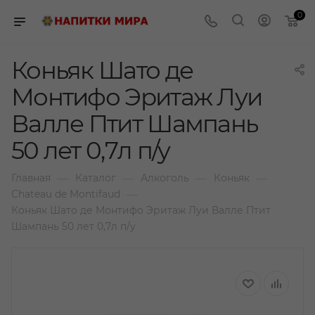
0
Коньяк Шато де
Монтифо Эритаж Луи
Валле Птит Шампань
50 лет 0,7л п/у
—
—
—
—
Главная
Каталог
Алкоголь
Коньяк
—
Chateau de Montifaud
Коньяк Шато де Монтифо Эритаж Луи Валле Птит
Шампань 50 лет 0,7л п/у