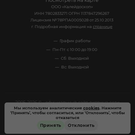
Посмотреть на карте
ООО «Калейдоскоп»
ИНН 7802833271 ОГРН 1137847296267
Лицензия №78РПА0005028 от 25.10.2013
г. Подробная информация на
странице
График работы
Пн-Пт: с 10:00 до 19:00
Сб: Выходной
Вс: Выходной
2005-2026 © - официальный сайт-витрина сети
Мы используем аналитические
cookies
. Нажмите
специализированных напитков "Калейдоскоп Напитков
‘Принять’, чтобы согласиться, или ‘Отклонить’, чтобы
Мира". Все права защищены.
отказаться
Принять
Отклонить
Цены, характеристики и внешний вид товара в