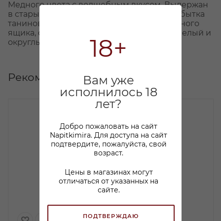
Медного цвета с волшебным вкусом. Выдержан
в старых бочках, вследствие чего – без избытка
танинов; во вкусе – нюансы орехов, сигарного
ящика, специй, рансьо; исключительно спелый и
18+
округлый.
Рекомендуем
Вам уже
исполнилось 18
лет?
Добро пожаловать на сайт
Napitkimira. Для доступа на сайт
подтвердите, пожалуйста, свой
возраст.
Цены в магазинах могут
отличаться от указанных на
сайте.
ПОДТВЕРЖДАЮ