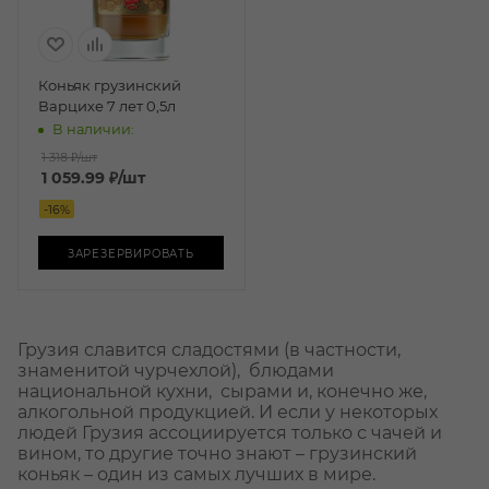
Коньяк грузинский
Варцихе 7 лет 0,5л
В наличии:
1 318 ₽
/шт
1 059.99
₽
/шт
-
16
%
ЗАРЕЗЕРВИРОВАТЬ
Грузия славится сладостями (в частности,
знаменитой чурчехлой), блюдами
национальной кухни, сырами и, конечно же,
алкогольной продукцией. И если у некоторых
людей Грузия ассоциируется только с чачей и
вином, то другие точно знают – грузинский
коньяк – один из самых лучших в мире.