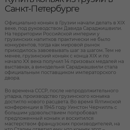
Санкт-Петербурге
Официально коньяк в Грузии начали делать в XIX
веке, под руководством Давида Сараджишвили.
На территории Российской империи у
грузинских напитков практически не было
конкурентов, тогда как мировой рынок
приходилось завоевывать шаг за шагом. Тем не
менее, грузинский коньяк с конца XIX и по
начало XX века получил 14 призовых медалей на
выставках, а винодельня Сараджашвили стала
официальным поставщиком императорского
двора.
Во времена СССР, после непродолжительного
упадка, производство грузинского коньяка
достигло нового расцвета. Во время Ялтинской
конференции в 1945 году Уинстон Черчилль с
большим удовольствием попробовал
предложенный коньяк и восхитился
мастерством французских производителей, на
что Сталин ответил ему, что коньяк этот –