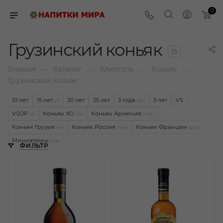
0
Грузинский коньяк
15
—
—
—
—
Главная
Каталог
Алкоголь
Коньяк
Грузинский коньяк
10 лет
15 лет
20 лет
25 лет
3 года
5 лет
VS
(1)
(39)
VSOP
Коньяк XO
Коньяк Армения
(2)
(19)
(130)
Коньяк Грузия
Коньяк Россия
Коньяк Франции
(15)
(140)
(247)
Миниатюры
(49)
ФИЛЬТР