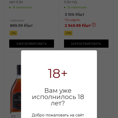
лет 0,5л
0,5л п/у
В наличии:
В наличии:
3 100
₽
/шт
По карте:
1 039 ₽
/шт
899.99
₽
/шт
2 549.99 ₽
/шт
-
11
%
-
17
%
ЗАРЕЗЕРВИРОВАТЬ
ЗАРЕЗЕРВИРОВАТЬ
18+
Вам уже
исполнилось 18
лет?
Добро пожаловать на сайт