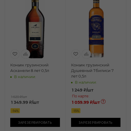
Коньяк грузинский
Коньяк грузинский
Асканели 8 лет 0,5л
Душевный Тбилиси 7
лет 0,5л
В наличии:
В наличии:
1 249
₽
/шт
По карте:
1 620 ₽
/шт
1 349.99
₽
/шт
1 059.99 ₽
/шт
-
14
%
-
15
%
ЗАРЕЗЕРВИРОВАТЬ
ЗАРЕЗЕРВИРОВАТЬ