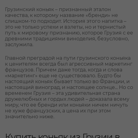
Грузинский коньяк – признанный эталон
качества, к которому название «бренди» не
слишком-то подходит. История этого напитка –
это не только успехи и взлеты, но и тернистый
путь к мировому признанию, которое Грузия с ее
древними традициями виноделия, безусловно,
заслужила.
Главной преградой на пути грузинского коньяка
к ценителям всегда был агрессивный маркетинг
французов. Причем даже тогда, когда и слова
«маркетинг» еще не существовало. Будто бы
настоящий коньяк бывает только во Франции, и
настоящий виноград, и настоящее солнце... Но со
временем Грузия – эта удивительная страна
дружелюбных и гордых людей – доказала всему
миру, что ее бренди или коньяки ничем ничуть
не хуже французских, а цена их при этом
значительно ниже.
Купить коньяк из Грузии в