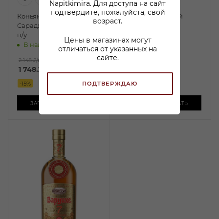
Napitkimira. Для доступа на сайт
подтвердите, пожалуйста, свой
Коньяк грузинский
Коньяк грузинский
возраст.
Сараджишвили VS 0,5л
Греми 9 лет 0,5л
п/у
В наличии:
Цены в магазинах могут
В наличии:
отличаться от указанных на
1 473
₽
/шт
сайте.
По карте:
2 148 ₽
/шт
1 748.20
₽
/шт
1 249.99 ₽
/шт
ПОДТВЕРЖДАЮ
-
15
%
-
15
%
ЗАРЕЗЕРВИРОВАТЬ
ЗАРЕЗЕРВИРОВАТЬ