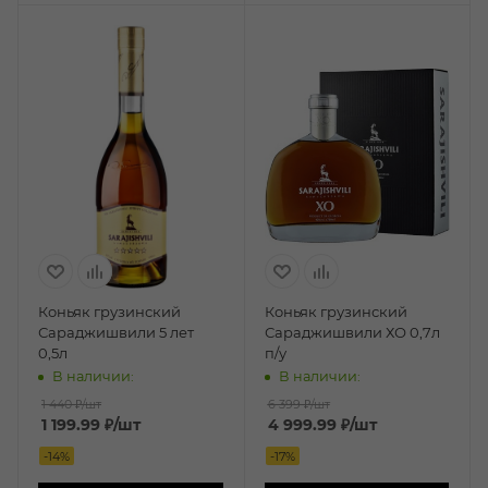
Коньяк грузинский
Коньяк грузинский
Сараджишвили 5 лет
Сараджишвили ХО 0,7л
0,5л
п/у
В наличии:
В наличии:
1 440 ₽
/шт
6 399 ₽
/шт
1 199.99
₽
/шт
4 999.99
₽
/шт
-
14
%
-
17
%