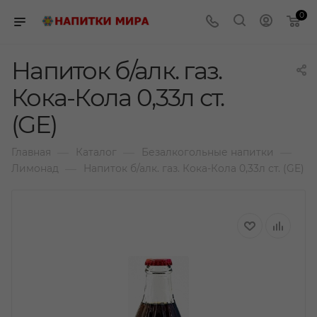
0
Напиток б/алк. газ.
Кока-Кола 0,33л ст.
(GE)
—
—
—
Главная
Каталог
Безалкогольные напитки
—
Лимонад
Напиток б/алк. газ. Кока-Кола 0,33л ст. (GE)