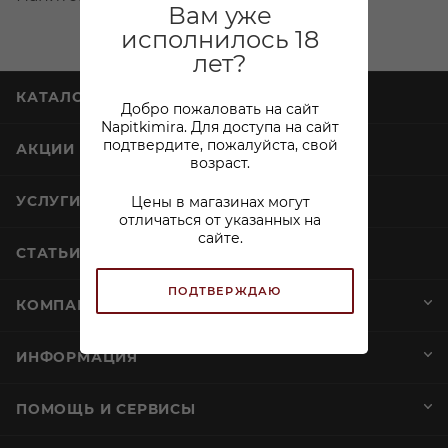
Вам уже
исполнилось 18
лет?
КАТАЛОГ
Добро пожаловать на сайт
Napitkimira. Для доступа на сайт
подтвердите, пожалуйста, свой
АКЦИИ
возраст.
Цены в магазинах могут
УСЛУГИ
отличаться от указанных на
сайте.
СТАТЬИ
ПОДТВЕРЖДАЮ
КОМПАНИЯ
ИНФОРМАЦИЯ
ПОМОЩЬ И СЕРВИСЫ