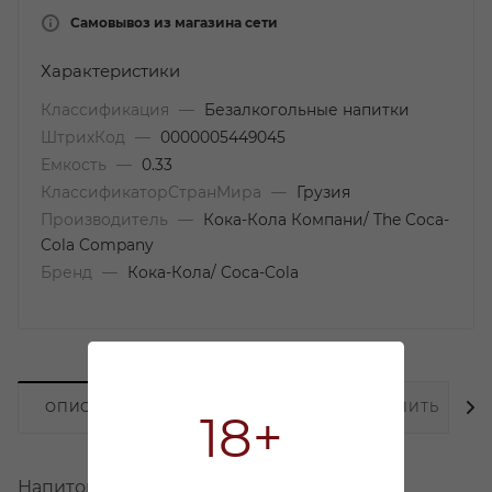
Самовывоз из магазина сети
Характеристики
Классификация
—
Безалкогольные напитки
ШтрихКод
—
0000005449045
Емкость
—
0.33
КлассификаторСтранМира
—
Грузия
Производитель
—
Кока-Кола Компани/ The Coca-
Cola Company
Бренд
—
Кока-Кола/ Coca-Cola
ОПИСАНИЕ
НАЛИЧИЕ
КАК КУПИТЬ
18+
Напиток безалкольный газированный.