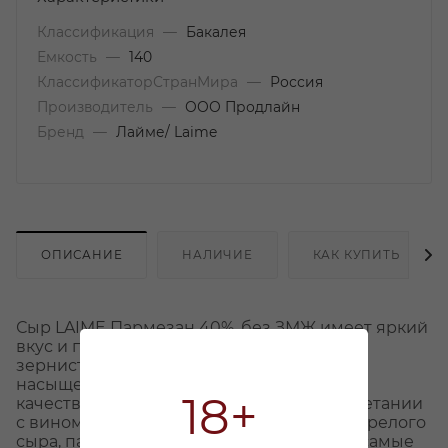
Классификация
—
Бакалея
Емкость
—
140
КлассификаторСтранМира
—
Россия
Производитель
—
ООО Продлайн
Бренд
—
Лайме/ Laime
ОПИСАНИЕ
НАЛИЧИЕ
КАК КУПИТЬ
Сыр LAIME Пармезан 40%, без ЗМЖ имеет яркий
вкус и плотную консистенцию. Он имеет
зернистую ломкую структуру и глубокий
насыщенный вкус. Прекрасно подойдет в
18+
качестве десерта, перекуса, а также в сочетании
с вином. Благодаря выраженному вкусу зрелого
сыра, пармезан в тертом виде дополнит самые