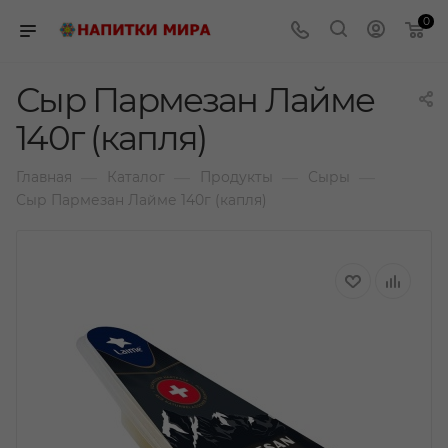
0
Сыр Пармезан Лайме
140г (капля)
—
—
—
—
Главная
Каталог
Продукты
Сыры
Сыр Пармезан Лайме 140г (капля)