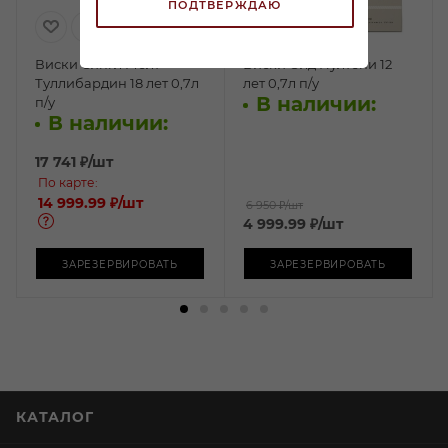
ПОДТВЕРЖДАЮ
Виски Сингл Молт
Виски Олд Пултени 12
Туллибардин 18 лет 0,7л
лет 0,7л п/у
В наличии:
п/у
В наличии:
17 741
₽
/шт
По карте:
14 999.99 ₽
/шт
6 950 ₽
/шт
4 999.99
₽
/шт
ЗАРЕЗЕРВИРОВАТЬ
ЗАРЕЗЕРВИРОВАТЬ
КАТАЛОГ