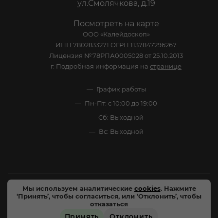
ул.Смолячкова, д.19
Посмотреть на карте
ООО «Калейдоскоп»
ИНН 7802833271 ОГРН 1137847296267
Лицензия №78РПА0005028 от 25.10.2013
г. Подробная информация на
странице
График работы
Пн-Пт: с 10:00 до 19:00
Сб: Выходной
Вс: Выходной
Мы используем аналитические
cookies
. Нажмите
2005-2026 © - официальный сайт-витрина сети
‘Принять’, чтобы согласиться, или ‘Отклонить’, чтобы
специализированных напитков "Калейдоскоп Напитков
отказаться
Мира". Все права защищены.
Принять
Отклонить