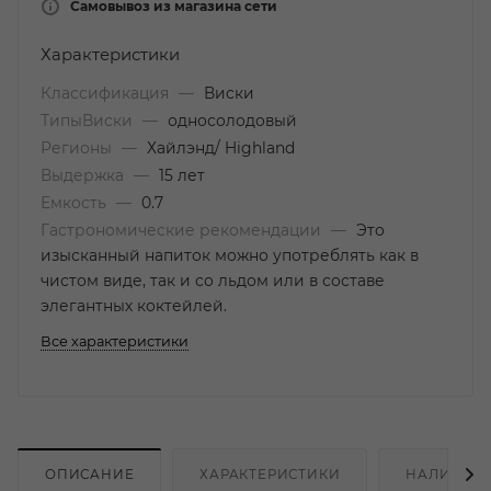
Самовывоз из магазина сети
Характеристики
Классификация
—
Виски
ТипыВиски
—
односолодовый
Регионы
—
Хайлэнд/ Highland
Выдержка
—
15 лет
Емкость
—
0.7
Гастрономические рекомендации
—
Это
изысканный напиток можно употреблять как в
чистом виде, так и со льдом или в составе
элегантных коктейлей.
Все характеристики
ОПИСАНИЕ
ХАРАКТЕРИСТИКИ
НАЛИЧИЕ