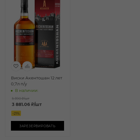
Виски Акентошан 12 лет
0,7л п/у
В наличии:
5 390 ₽
/шт
3 881.06
₽
/шт
-
21
%
ЗАРЕЗЕРВИРОВАТЬ