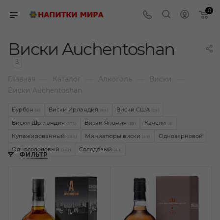
0
Виски Auchentoshan
3
—
—
—
—
Главная
Каталог
Алкоголь
Виски
Виски Auchentoshan
Бурбон
Виски Ирландия
Виски США
(8)
(89)
(28)
Виски Шотландия
Виски Япония
Качели
(375)
(39)
(8)
Купажированный
Миниатюры виски
Однозерновой
(285)
(49)
Односолодовый
Солодовый
(332)
(49)
ФИЛЬТР