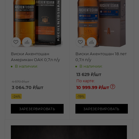
Виски Акентошан
Виски Акентошан 18 лет
Американ ОАК 0,7л п/у
0,7л п/у
В наличии:
В наличии:
13 629
₽
/шт
По карте:
4 570 ₽
/шт
3 064.70
₽
/шт
10 999.99 ₽
/шт
-
24
%
-
19
%
ЗАРЕЗЕРВИРОВАТЬ
ЗАРЕЗЕРВИРОВАТЬ