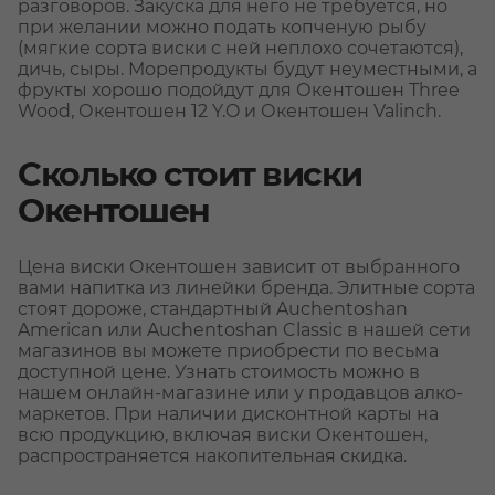
разговоров. Закуска для него не требуется, но
при желании можно подать копченую рыбу
(мягкие сорта виски с ней неплохо сочетаются),
дичь, сыры. Морепродукты будут неуместными, а
фрукты хорошо подойдут для Окентошен Three
Wood, Окентошен 12 Y.O и Окентошен Valinch.
Сколько стоит виски
Окентошен
Цена виски Окентошен зависит от выбранного
вами напитка из линейки бренда. Элитные сорта
стоят дороже, стандартный Auchentoshan
American или Auchentoshan Classic в нашей сети
магазинов вы можете приобрести по весьма
доступной цене. Узнать стоимость можно в
нашем онлайн-магазине или у продавцов алко-
маркетов. При наличии дисконтной карты на
всю продукцию, включая виски Окентошен,
распространяется накопительная скидка.