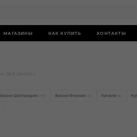
МАГАЗИНЫ
КАК КУПИТЬ
КОНТАКТЫ
и Jack Daniels
Виски Шотландия
Виски Япония
Качели
Ку
(375)
(39)
(8)