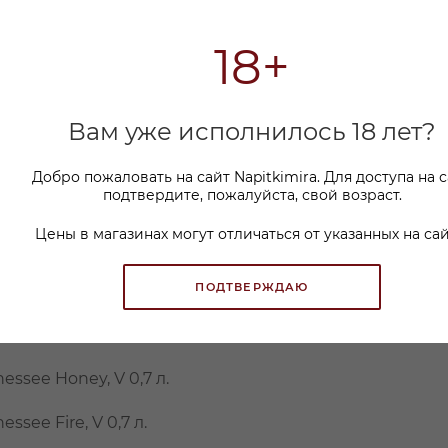
 истории
18+
сухого закона» в Соединенных Штатах Америки был
 времен добрались лишь 2 «динозавра» - George Dicke
эниэлс разгадать непросто, но, скорее всего, он сло
Вам уже исполнилось 18 лет?
льтрации американского виски (через кленовый уго
, демократичной цене, позволяющей купить виски 
Добро пожаловать на сайт Napitkimira. Для доступа на 
подтвердите, пожалуйста, свой возраст.
е сорта
Цены в магазинах могут отличаться от указанных на сай
niels — это сразу несколько сортов виски, отличающи
ПОДТВЕРЖДАЮ
изводства:
d No.7 различного объема в розливе.
nessee Honey, V 0,7 л.
essee Fire, V 0,7 л.