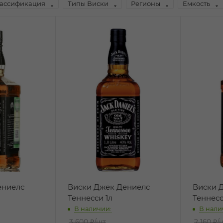
ассификация
Типы Виски
Регионы
Емкость
ениелс
Виски Джек Дениелс
Виски 
Теннесси 1л
Теннесс
В наличии:
В нали
3 600 ₽
/шт
2 160 ₽
/