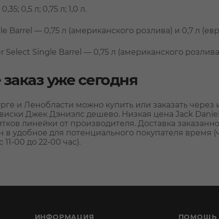
35; 0,5 л; 0,75 л; 1,0 л.
gle Barrel — 0,75 л (американского розлива) и 0,7 л (е
ver Select Single Barrel — 0,75 л (американского розлив
 заказ уже сегодня
рге и Ленобласти можно купить или заказать через
виски Джек Дэниэлс дешево. Низкая цена Jack Danie
тков линейки от производителя. Доставка заказанно
 в удобное для потенциального покупателя время (
11-00 до 22-00 час).
ИНФОРМАЦИЯ
ПОМОЩЬ