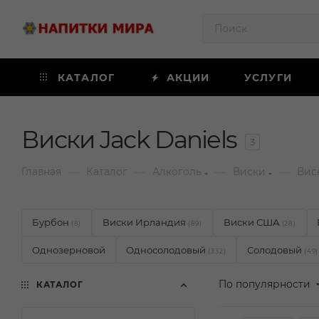
КАТАЛОГ
АКЦИИ
УСЛУГИ
Виски Jack Daniels
3
—
—
—
—
Главная
Каталог
Алкоголь
Виски
Виск
Бурбон
Виски Ирландия
Виски США
(8)
(89)
(28)
Однозерновой
Односолодовый
Солодовый
(332)
(49)
По популярности
КАТАЛОГ