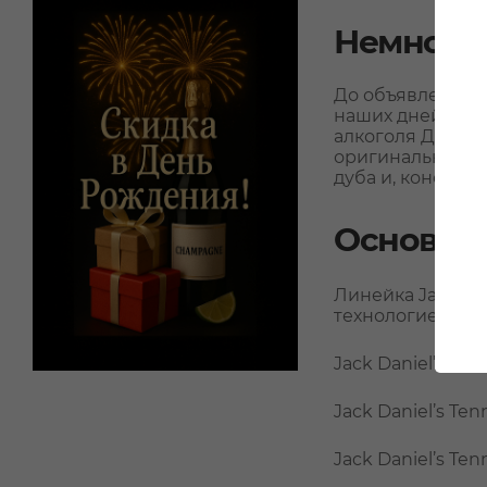
Немного
До объявления «
наших дней с тех
алкоголя Джек Д
оригинальной фи
дуба и, конечно
Основны
Линейка Jack Da
технологией про
Jack Daniel’s Ol
Jack Daniel’s Ten
Jack Daniel’s Tenn