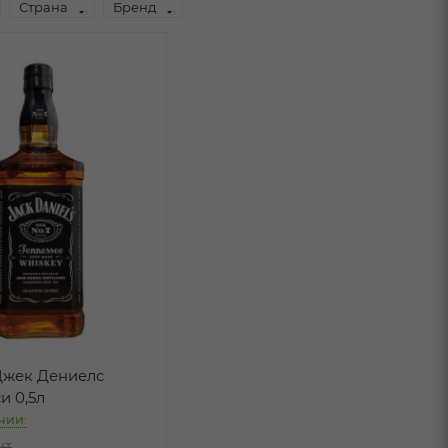
Страна
Бренд
Джек Дениелс
и 0,5л
чии:
шт