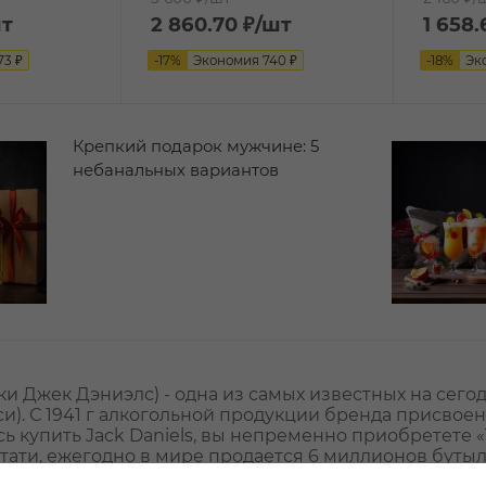
шт
2 860.70
₽
/шт
1 658.
73
₽
-
17
%
Экономия
740
₽
-
18
%
Эк
Крепкий подарок мужчине: 5
небанальных вариантов
иски Джек Дэниэлс) - одна из самых известных на се
и). С 1941 г алкогольной продукции бренда присвое
сь купить Jack Daniels, вы непременно приобретете 
стати, ежегодно в мире продается 6 миллионов бутыл