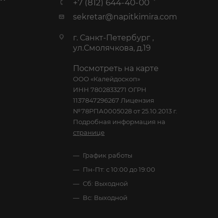
+7 (812) 644-40-00
sekretar@napitkimira.com
г. Санкт-Петербург ,
ул.Смолячкова, д.19
Посмотреть на карте
ООО «Калейдоскоп»
ИНН 7802833271 ОГРН
1137847296267 Лицензия
№78РПА0005028 от 25.10.2013 г.
Подробная информация на
странице
График работы
Пн-Пт: с 10:00 до 19:00
Сб: Выходной
Вс: Выходной