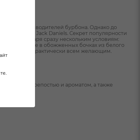
о много производителей бурбона. Однако до
l и, конечно, Jack Daniels. Секрет популярности
жился, благодаря сразу нескольким условиям:
ль), выдержке в обожженных бочках из белого
Джек Дэниелс практически всем желающим.
сайт
те.
хся вкусом, крепостью и ароматом, а также