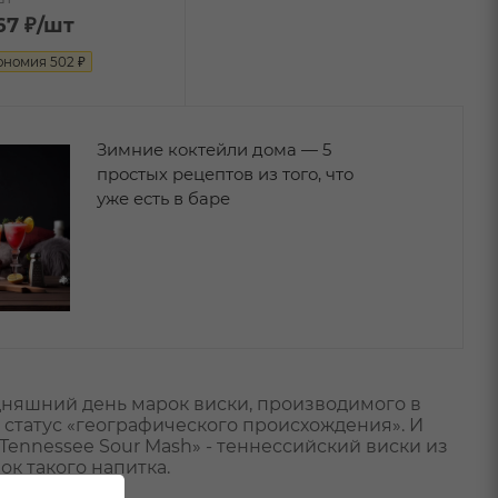
67
₽
/шт
ономия
502
₽
Зимние коктейли дома — 5
простых рецептов из того, что
уже есть в баре
годняшний день марок виски, производимого в
н статус «географического происхождения». И
«Tennessee Sour Mash» - теннессийский виски из
ок такого напитка.