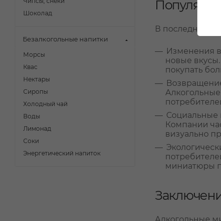
Популярно
Чипсы, снеки
Шоколад
В последние го
Безалкогольные напитки
Изменения в
Морсы
новые вкусы
Квас
покупать бол
Нектары
Возвращение 
Алкогольные 
Сиропы
потребителе
Холодный чай
Социальные 
Воды
Компании час
Лимонад
визуально пр
Соки
Экологическ
Энергетический напиток
потребителей
миниатюры пр
Заключен
Алкогольные ми