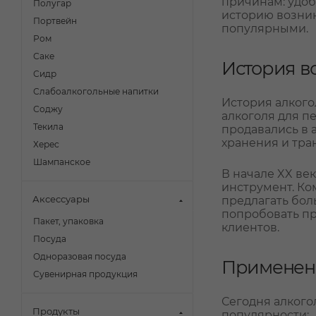
причинам: удоб
Полугар
историю возник
Портвейн
популярными.
Ром
Саке
История в
Сидр
Слабоалкогольные напитки
История алкого
Соджу
алкоголя для п
Текила
продавались в 
хранения и тра
Херес
Шампанское
В начале XX ве
инструмент. Ко
Аксессуары
предлагать бол
попробовать пр
Пакет, упаковка
клиентов.
Посуда
Одноразовая посуда
Применени
Сувенирная продукция
Сегодня алкого
Продукты
популярности: