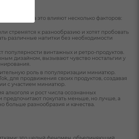
чивается. На это влияют несколько факторов:
ли стремятся к разнообразию и хотят пробовать
ть различные напитки без необходимости
ст популярности винтажных и ретро-продуктов.
жным дизайном, вызывают чувство ностальгии у
онирования.
чительную роль в популяризации миниатюр.
Tok, для продвижения своих продуктов, создавая
ии с участием миниатюр.
 алкоголя и рост числа осознанных
 предпочитают покупать меньше, но лучше, а
о больше разнообразия и качества.
итками; это целый феномен, объединяющий