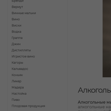
Бренди
Вермут
Винные мальки
Вино
Виски
Водка
Граппа
Джин
Дистилляты
Игристое вино
Кагоры
Кальвадос
Коньяк
Ликер
Мадера
Алкоголь
Настойка
Пиво
Алкогольные 
Плодовая продукция
алкогольные на