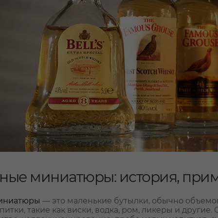
ные миниатюры: история, при
миниатюры
— это маленькие бутылки, обычно объемом
питки, такие как виски, водка, ром, ликеры и другие