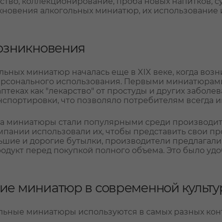
ство, коллекционирование, проба новых напитков, су
новения алкогольных миниатюр, их использование и
озникновения
льных миниатюр началась еще в XIX веке, когда воз
ерсонального использования. Первыми миниатюрами
аптеках как "лекарство" от простуды и других забол
нспортировки, что позволяло потребителям всегда и
ка миниатюры стали популярными среди производит
мпании использовали их, чтобы представить свои п
ьшие и дорогие бутылки, производители предлагал
одукт перед покупкой полного объема. Это было у
е миниатюр в современной культу
льные миниатюры используются в самых разных конт