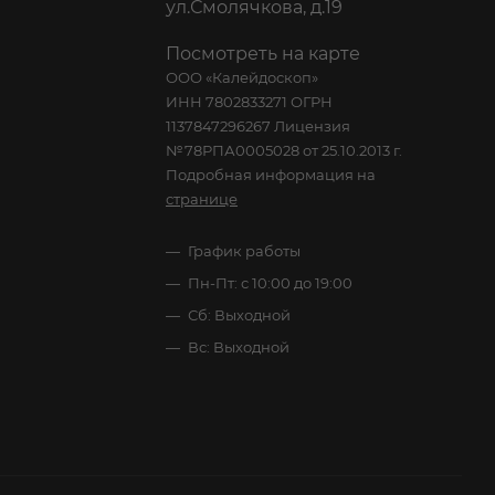
ул.Смолячкова, д.19
Посмотреть на карте
ООО «Калейдоскоп»
ИНН 7802833271 ОГРН
1137847296267 Лицензия
№78РПА0005028 от 25.10.2013 г.
Подробная информация на
странице
График работы
Пн-Пт: с 10:00 до 19:00
Сб: Выходной
Вс: Выходной