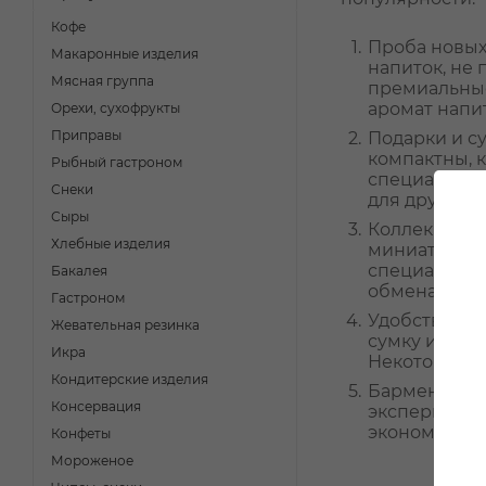
Кофе
Проба новых
Макаронные изделия
напиток, не 
Мясная группа
премиальные
аромат напи
Орехи, сухофрукты
Приправы
Подарки и с
компактны, 
Рыбный гастроном
специальные
Снеки
для друзей и
Сыры
Коллекциони
Хлебные изделия
миниатюры. 
специальным
Бакалея
обменами по
Гастроном
Удобство и 
Жевательная резинка
сумку или ка
Икра
Некоторые а
Кондитерские изделия
Бармены и м
Консервация
эксперимент
экономично, 
Конфеты
Мороженое