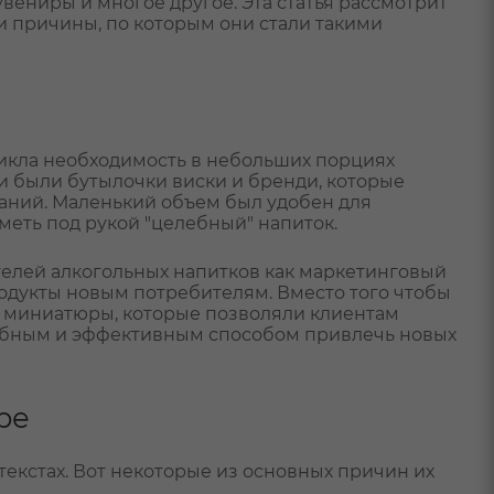
вениры и многое другое. Эта статья рассмотрит
 причины, по которым они стали такими
никла необходимость в небольших порциях
 были бутылочки виски и бренди, которые
еваний. Маленький объем был удобен для
меть под рукой "целебный" напиток.
елей алкогольных напитков как маркетинговый
родукты новым потребителям. Вместо того чтобы
и миниатюры, которые позволяли клиентам
добным и эффективным способом привлечь новых
ре
екстах. Вот некоторые из основных причин их