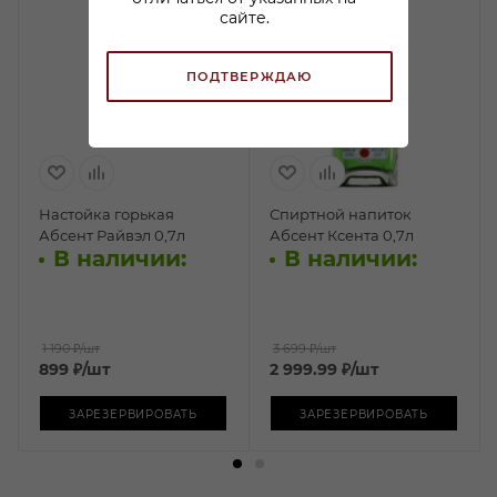
сайте.
ПОДТВЕРЖДАЮ
Настойка горькая
Спиртной напиток
Абсент Райвэл 0,7л
Абсент Ксента 0,7л
В наличии:
В наличии:
1 190 ₽
/шт
3 699 ₽
/шт
899
₽
/шт
2 999.99
₽
/шт
ЗАРЕЗЕРВИРОВАТЬ
ЗАРЕЗЕРВИРОВАТЬ