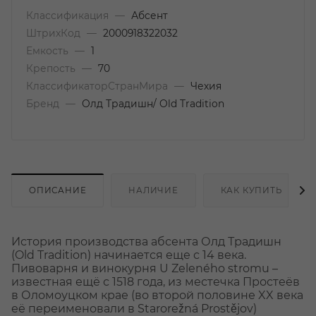
Классификация
—
Абсент
ШтрихКод
—
2000918322032
Емкость
—
1
Крепость
—
70
КлассификаторСтранМира
—
Чехия
Бренд
—
Олд Традишн/ Old Tradition
ОПИСАНИЕ
НАЛИЧИЕ
КАК КУПИТЬ
История производства абсента Олд Традишн
(Old Tradition) начинается еще с 14 века.
Пивоварня и винокурня U Zeleného stromu –
известная ещё с 1518 года, из местечка Простеёв
в Оломоуцком крае (во второй половине XX века
её переименовали в Starorežná Prostějov)