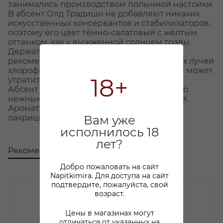
занимались производством полынной настойки.
В абсент Олд Традишн не добавляют никаких
искусственных консервантов и стабилизаторов,
поэтому его цвет тёмно-салатовый с жёлтым
оттенком, как у выжженной солнцем травы.
Держать бутылку Old Tradition на свету не
рекомендуется: под действием солнечных лучей
хлорофилл разлагается, из-за чего абсент может
18+
утратить цвет.
Абсент Old Tradition обладает удивительно
нежными ароматами аниса, трав и специй.
Аромату вторит вкус с нежными нотами
лакрицы, аниса и полыни.
Вам уже
исполнилось 18
лет?
Рекомендуем
С этим товаром покупают
Добро пожаловать на сайт
Napitkimira. Для доступа на сайт
подтвердите, пожалуйста, свой
возраст.
Цены в магазинах могут
отличаться от указанных на