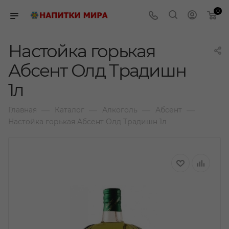
0
Настойка горькая
Абсент Олд Традишн
1л
—
—
—
—
Главная
Каталог
Алкоголь
Абсент
Настойка горькая Абсент Олд Традишн 1л