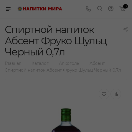
0
Спиртной напиток
Абсент Фруко Шульц
Черный 0,7л
—
—
—
—
Главная
Каталог
Алкоголь
Абсент
Спиртной напиток Абсент Фруко Шульц Черный 0,7л