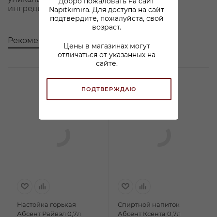
Добро пожаловать на сайт
ингредиент вносит свою особую нотку.
Napitkimira. Для доступа на сайт
подтвердите, пожалуйста, свой
возраст.
Рекомендуем
С этим товаром покупают
Цены в магазинах могут
отличаться от указанных на
сайте.
ПОДТВЕРЖДАЮ
Настойка горькая
Спиртной напиток
Абсент Райвэл 0,7л
Абсент Ксента 0,7л