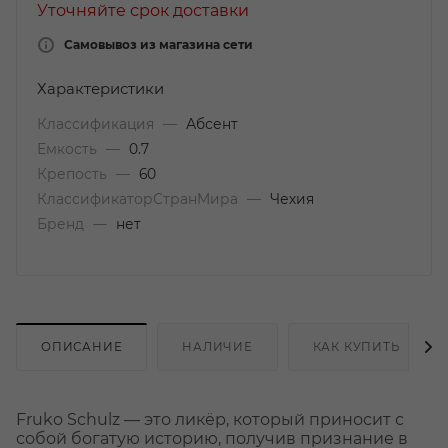
Уточняйте срок доставки
Самовывоз из магазина сети
Характеристики
Классификация
—
Абсент
Емкость
—
0.7
Крепость
—
60
КлассификаторСтранМира
—
Чехия
Бренд
—
нет
ОПИСАНИЕ
НАЛИЧИЕ
КАК КУПИТЬ
Fruko Schulz — это ликёр, который приносит с
собой богатую историю, получив признание в