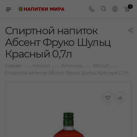
0
Спиртной напиток
Абсент Фруко Шульц
Красный 0,7л
—
—
—
—
Главная
Каталог
Алкоголь
Абсент
Спиртной напиток Абсент Фруко Шульц Красный 0,7л