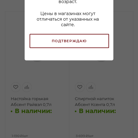
возраст.
Цены в магазинах могут
отличаться от указанных на
сайте.
ПОДТВЕРЖДАЮ
Настойка горькая
Спиртной напиток
Абсент Райвэл 0,7л
Абсент Ксента 0,7л
В наличии:
В наличии:
1 190 ₽
/шт
3 699 ₽
/шт