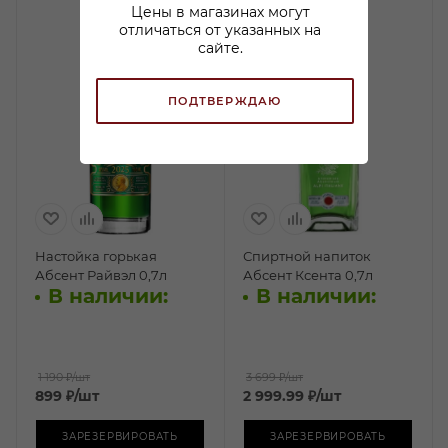
Цены в магазинах могут
отличаться от указанных на
сайте.
ПОДТВЕРЖДАЮ
Настойка горькая
Спиртной напиток
Абсент Райвэл 0,7л
Абсент Ксента 0,7л
В наличии:
В наличии:
1 190 ₽
/шт
3 699 ₽
/шт
899
₽
/шт
2 999.99
₽
/шт
ЗАРЕЗЕРВИРОВАТЬ
ЗАРЕЗЕРВИРОВАТЬ