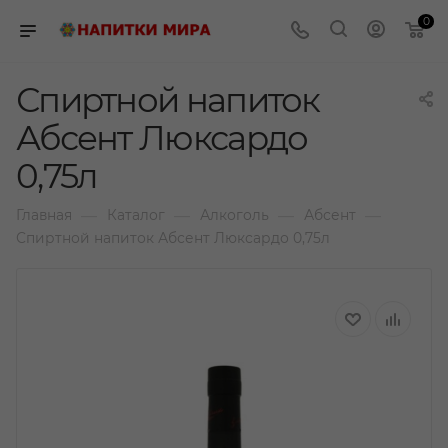
0
Спиртной напиток
Абсент Люксардо
0,75л
—
—
—
—
Главная
Каталог
Алкоголь
Абсент
Спиртной напиток Абсент Люксардо 0,75л