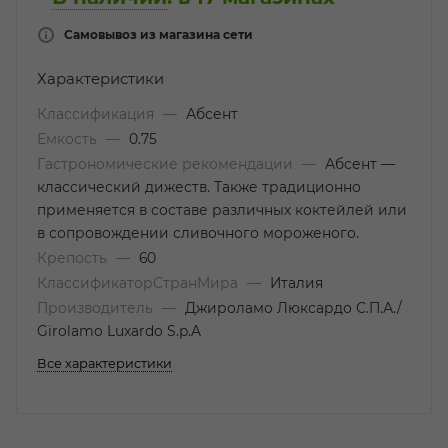
Самовывоз из магазина сети
Характеристики
Классификация
—
Абсент
Емкость
—
0.75
Гастрономические рекомендации
—
Абсент —
классический дижеств. Также традиционно
применяется в составе различных коктейлей или
в сопровождении сливочного мороженого.
Крепость
—
60
КлассификаторСтранМира
—
Италия
Производитель
—
Джироламо Люксардо С.П.А./
Girolamo Luxardo S.p.A
Все характеристики