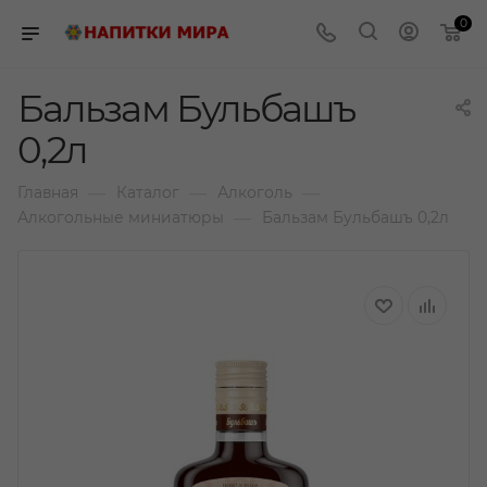
0
Бальзам Бульбашъ
0,2л
—
—
—
Главная
Каталог
Алкоголь
—
Алкогольные миниатюры
Бальзам Бульбашъ 0,2л