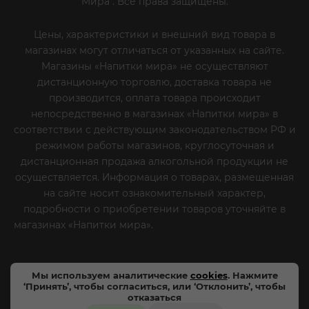
Мира". Все права защищены.
Цены, характеристики и внешний вид товара в
магазинах могут отличаться от указанных на сайте.
Магазины «Напитки мира» не осуществляют
дистанционную торговлю, доставка товара не
производится, оплата товара происходит
непосредственно в магазинах «Напитки мира» в
соответствии с действующим законодательством РФ и
режимом работы магазинов, круглосуточная и
дистанционная продажа алкогольной продукции не
осуществляется. Информация о товарах, размещенная
на сайте носит ознакомительный характер,
подробности о приобретении товаров уточняйте в
магазинах «Напитки мира».
Уважаемые клиенты! Если
вы решили отказаться от нашей рекламной рассылки
- сообщите нам об этом на почту или по телефону
Мы используем аналитические
cookies
. Нажмите
‘Принять’, чтобы согласиться, или ‘Отклонить’, чтобы
отказаться