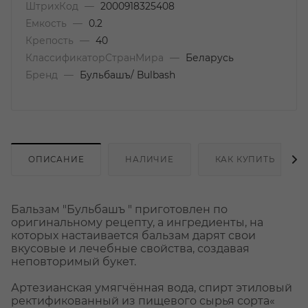
ШтрихКод
—
2000918325408
Емкость
—
0.2
Крепость
—
40
КлассификаторСтранМира
—
Беларусь
Бренд
—
Бульбашъ/ Bulbash
ОПИСАНИЕ
НАЛИЧИЕ
КАК КУПИТЬ
Бальзам "Бульбашъ " приготовлен по
оригинальному рецепту, а ингредиенты, на
которых настаивается бальзам дарят свои
вкусовые и лечебные свойства, создавая
неповторимый букет.
Артезианская умягчённая вода, спирт этиловый
ректификованный из пищевого сырья сорта«