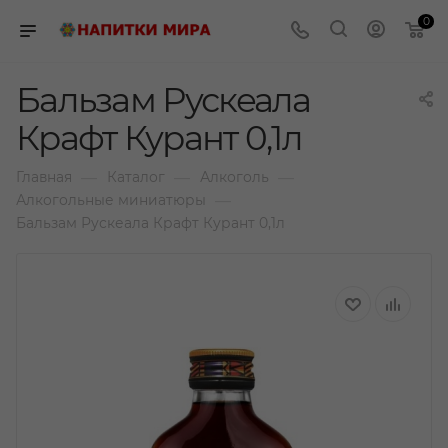
0
Бальзам Рускеала
Крафт Курант 0,1л
—
—
—
Главная
Каталог
Алкоголь
—
Алкогольные миниатюры
Бальзам Рускеала Крафт Курант 0,1л