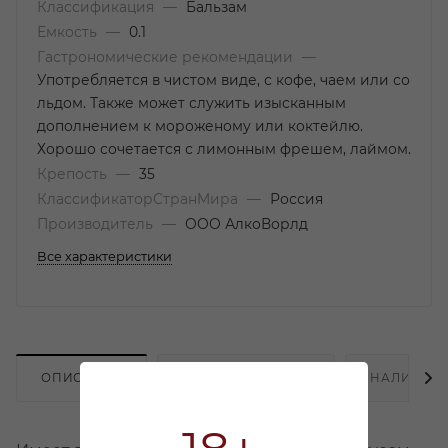
Классификация
—
Бальзам
Емкость
—
0.1
Гастрономические рекомендации
—
Употребляется в чистом виде, с кофе, чаем или со
льдом. Также может служить изысканным
дополнением к мороженому или коктейлю.
Хорошо сочетается с лимонным фрешем, лаймом.
Крепость
—
35
КлассификаторСтранМира
—
Россия
Производитель
—
ООО АлкоВорлд
Все характеристики
ОПИСАНИЕ
ХАРАКТЕРИСТИКИ
НАЛИЧИЕ