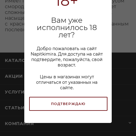
18+
Имеет полный, сложный вкус, с легким вкусом
смородины и травяными тонами. Обладает
сложным, с тонами смородины ароматом,
насыщенным коричневым цветом
Вам уже
с красноватым оттенком и теплым изысканным
исполнилось 18
послевкусием.
лет?
Добро пожаловать на сайт
Napitkimira. Для доступа на сайт
подтвердите, пожалуйста, свой
КАТАЛОГ
возраст.
АКЦИИ
Цены в магазинах могут
отличаться от указанных на
сайте.
УСЛУГИ
ПОДТВЕРЖДАЮ
СТАТЬИ
КОМПАНИЯ