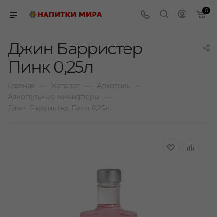
0
Джин Барристер
Пинк 0,25л
—
—
—
Главная
Каталог
Алкоголь
—
Алкогольные миниатюры
Джин Барристер Пинк 0,25л