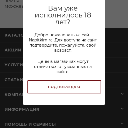
земляники, апельсиновой цедры,
можжевельника и пряностей.
Вам уже
исполнилось 18
лет?
Добро пожаловать на сайт
КАТАЛОГ
Napitkimira. Для доступа на сайт
подтвердите, пожалуйста, свой
возраст.
АКЦИИ
Цены в магазинах могут
УСЛУГИ
отличаться от указанных на
сайте.
СТАТЬИ
ПОДТВЕРЖДАЮ
КОМПАНИЯ
ИНФОРМАЦИЯ
ПОМОЩЬ И СЕРВИСЫ