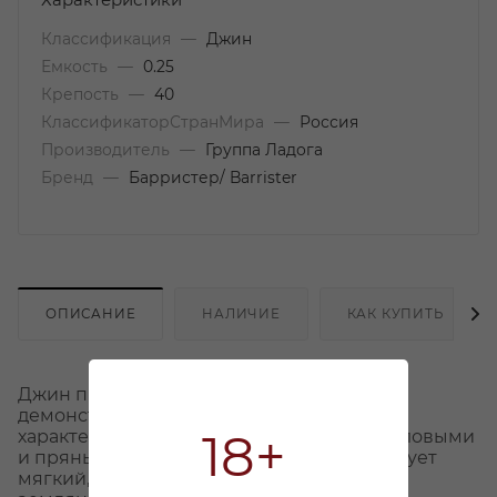
Характеристики
Классификация
—
Джин
Емкость
—
0.25
Крепость
—
40
КлассификаторСтранМира
—
Россия
Производитель
—
Группа Ладога
Бренд
—
Барристер/ Barrister
ОПИСАНИЕ
НАЛИЧИЕ
КАК КУПИТЬ
Джин приятного розового цвета. Джин
демонстрирует гармоничный аромат с
18+
характерными земляничными, можжевеловыми
и пряными оттенками. Джин демонстрирует
мягкий, элегантный вкус с оттенками