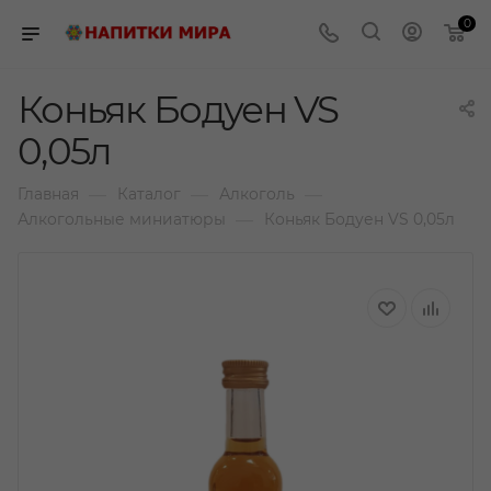
0
Коньяк Бодуен VS
0,05л
—
—
—
Главная
Каталог
Алкоголь
—
Алкогольные миниатюры
Коньяк Бодуен VS 0,05л