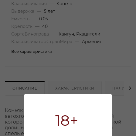
Классификация
—
Коньяк
Выдержка
—
5 лет
Емкость
—
0.05
Крепость
—
40
СортаВинограда
—
Кангун, Ркацители
КлассификаторСтранМира
—
Армения
Все характеристики
ОПИСАНИЕ
ХАРАКТЕРИСТИКИ
НАЛИЧИЕ
Коньяк Boduen — купаж спиртов белого
18+
автохтонного винограда Армении, урожай
которого собрали на территории Араратской
долины. Для производства были выбраны
спелые ягоды без повреждений.