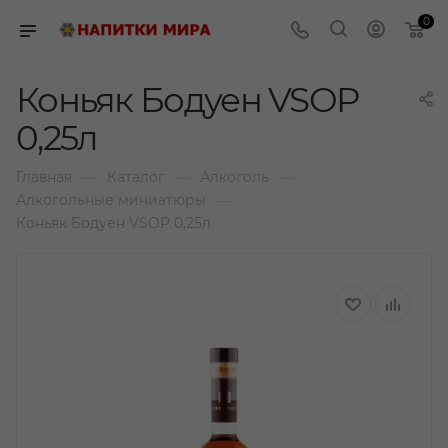
0
Коньяк Бодуен VSOP
0,25л
—
—
—
Главная
Каталог
Алкоголь
—
Алкогольные миниатюры
Коньяк Бодуен VSOP 0,25л