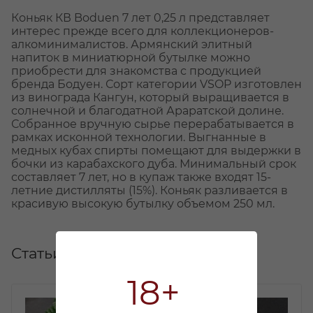
Коньяк КВ Boduen 7 лет 0,25 л представляет
интерес прежде всего для коллекционеров-
алкоминималистов. Армянский элитный
напиток в миниатюрной бутылке можно
приобрести для знакомства с продукцией
бренда Бодуен. Сорт категории VSOP изготовлен
из винограда Кангун, который выращивается в
солнечной и благодатной Араратской долине.
Собранное вручную сырье перерабатывается в
рамках исконной технологии. Выгнанные в
медных кубах спирты помещают для выдержки в
бочки из карабахского дуба. Минимальный срок
составляет 7 лет, но в купаж также входят 15-
летние дистилляты (15%). Коньяк разливается в
красивую высокую бутылку объемом 250 мл.
Статьи
18+