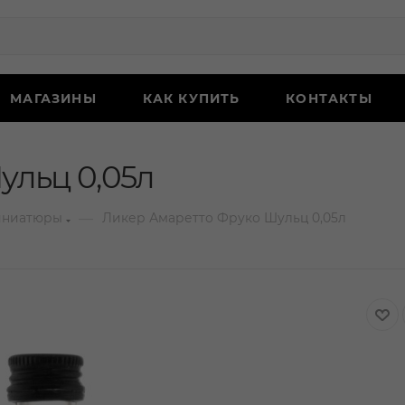
МАГАЗИНЫ
КАК КУПИТЬ
КОНТАКТЫ
ульц 0,05л
—
иниатюры
Ликер Амаретто Фруко Шульц 0,05л