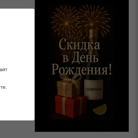
ехов
сайт
те.