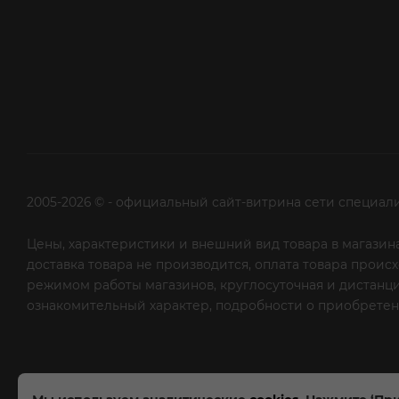
2005-2026 © - официальный сайт-витрина сети специал
Цены, характеристики и внешний вид товара в магазина
доставка товара не производится, оплата товара прои
режимом работы магазинов, круглосуточная и дистанци
ознакомительный характер, подробности о приобретени
рекламной рассылки - сообщите нам об этом на почту