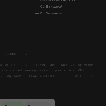
Сб: Выходной
Вс: Выходной
рава защищены.
итки мира» не осуществляют дистанционную торговлю,
ветствии с действующим законодательством РФ и
 Информация о товарах, размещенная на сайте носит
ые клиенты! Если вы решили отказаться от нашей