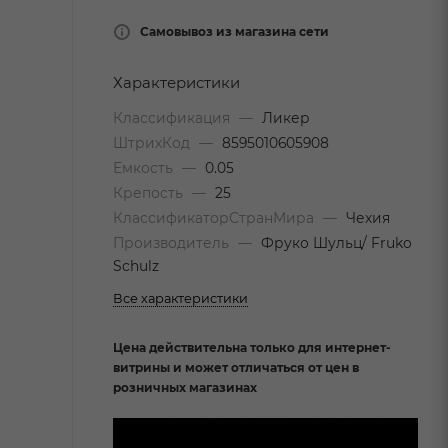
Самовывоз из магазина сети
Характеристики
Классификация
—
Ликер
ШтрихКод
—
8595010605908
Емкость
—
0.05
Крепость
—
25
КлассификаторСтранМира
—
Чехия
Производитель
—
Фруко Шульц/ Fruko
Schulz
Все характеристики
Цена действительна только для интернет-
витрины и может отличаться от цен в
розничных магазинах