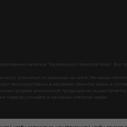
изированных напитков "Калейдоскоп Напитков Мира". Все п
х могут отличаться от указанных на сайте. Магазины «Нап
сходит непосредственно в магазинах «Напитки мира» в соот
онная продажа алкогольной продукции не осуществляется.
и товаров уточняйте в магазинах «Напитки мира».
Уважаем
 или по телефону