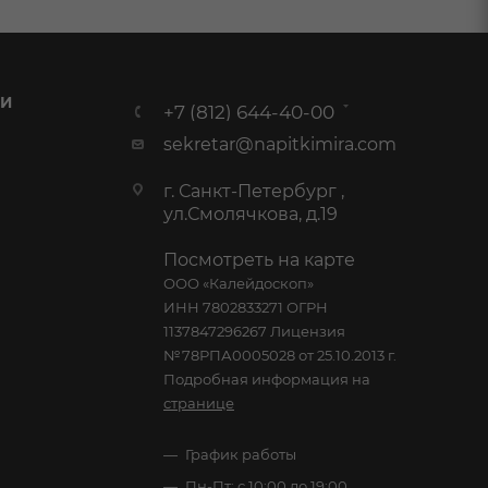
 И
+7 (812) 644-40-00
sekretar@napitkimira.com
г. Санкт-Петербург ,
ул.Смолячкова, д.19
Посмотреть на карте
ООО «Калейдоскоп»
ИНН 7802833271 ОГРН
1137847296267 Лицензия
№78РПА0005028 от 25.10.2013 г.
Подробная информация на
странице
График работы
Пн-Пт: с 10:00 до 19:00