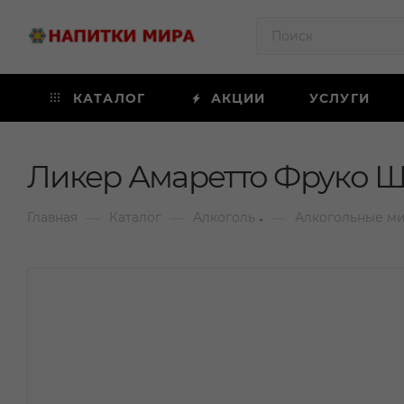
КАТАЛОГ
АКЦИИ
УСЛУГИ
Ликер Амаретто Фруко Ш
—
—
—
Главная
Каталог
Алкоголь
Алкогольные м