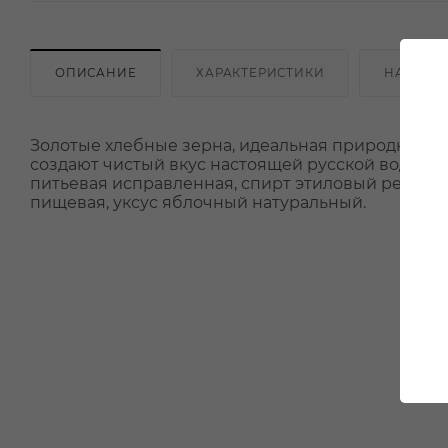
ОПИСАНИЕ
ХАРАКТЕРИСТИКИ
НАЛИЧИ
Золотые хлебные зерна, идеальная природная в
создают чистый вкус настоящей русской водки 
питьевая исправленная, спирт этиловый ректиф
пищевая, уксус яблочный натуральный.