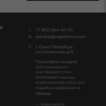
 И
+7 (812) 644-40-00
sekretar@napitkimira.com
г. Санкт-Петербург ,
ул.Смолячкова, д.19
Посмотреть на карте
ООО «Калейдоскоп»
ИНН 7802833271 ОГРН
1137847296267 Лицензия
№78РПА0005028 от 25.10.2013 г.
Подробная информация на
странице
График работы