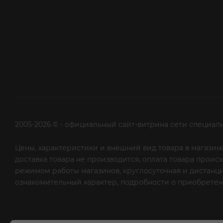
2005-2026 © - официальный сайт-витрина сети специал
Цены, характеристики и внешний вид товара в магазина
доставка товара не производится, оплата товара прои
режимом работы магазинов, круглосуточная и дистанци
ознакомительный характер, подробности о приобретени
рекламной рассылки - сообщите нам об этом на почту