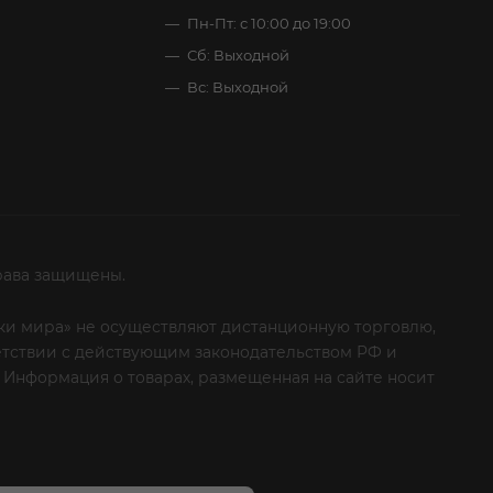
Пн-Пт: с 10:00 до 19:00
Сб: Выходной
Вс: Выходной
рава защищены.
итки мира» не осуществляют дистанционную торговлю,
ветствии с действующим законодательством РФ и
 Информация о товарах, размещенная на сайте носит
ые клиенты! Если вы решили отказаться от нашей