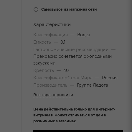
Самовывоз из магазина сети
Характеристики
Классификация
—
Водка
Емкость
—
0.1
Гастрономические рекомендации
—
Прекрасно сочетается с холодными
закусками.
Крепость
—
40
КлассификаторСтранМира
—
Россия
Производитель
—
Группа Ладога
Все характеристики
Цена действительна только для интернет-
витрины и может отличаться от цен в
розничных магазинах