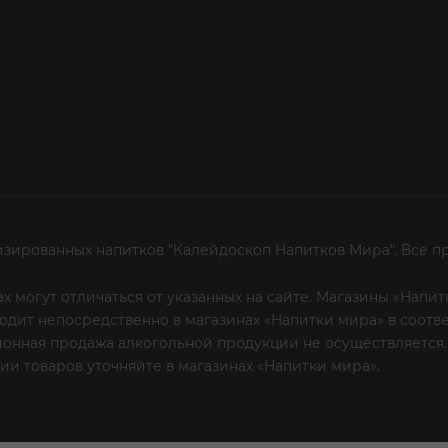
изированных напитков "Калейдоскоп Напитков Мира". Все п
х могут отличаться от указанных на сайте. Магазины «Нап
сходит непосредственно в магазинах «Напитки мира» в соот
онная продажа алкогольной продукции не осуществляется.
и товаров уточняйте в магазинах «Напитки мира».
Уважаем
 или по телефону