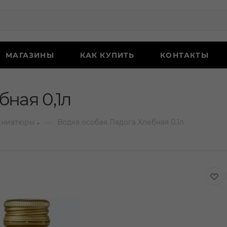
МАГАЗИНЫ
КАК КУПИТЬ
КОНТАКТЫ
бная 0,1л
—
иниатюры
Водка особая Ладога Хлебная 0,1л