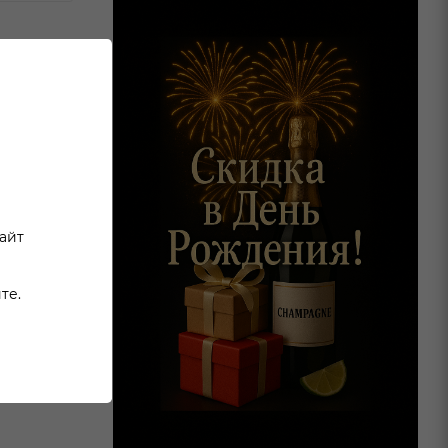
ства
: вода
, сода
сайт
те.