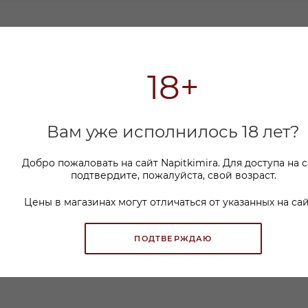
Е
КАК КУПИТЬ
ОПЛАТА
18+
ода в сочетании с высокими технологиями производ
«ЛАДОГА ХЛЕБНАЯ». Состав водки «ЛАДОГА ХЛЕБНАЯ»
икованный «Люкс», ароматный спирт ржаных сухарей
Вам уже исполнилось 18 лет?
Добро пожаловать на сайт Napitkimira. Для доступа на 
подтвердите, пожалуйста, свой возраст.
Цены в магазинах могут отличаться от указанных на сай
ПОДТВЕРЖДАЮ