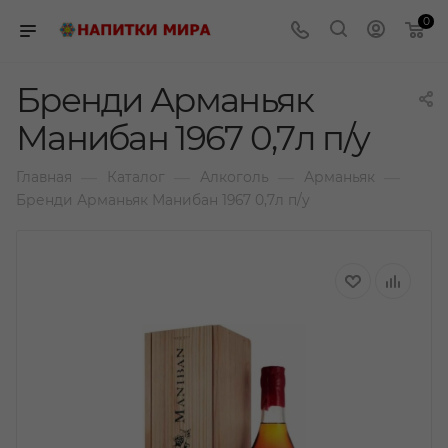
0
Бренди Арманьяк
Манибан 1967 0,7л п/у
—
—
—
—
Главная
Каталог
Алкоголь
Арманьяк
Бренди Арманьяк Манибан 1967 0,7л п/у