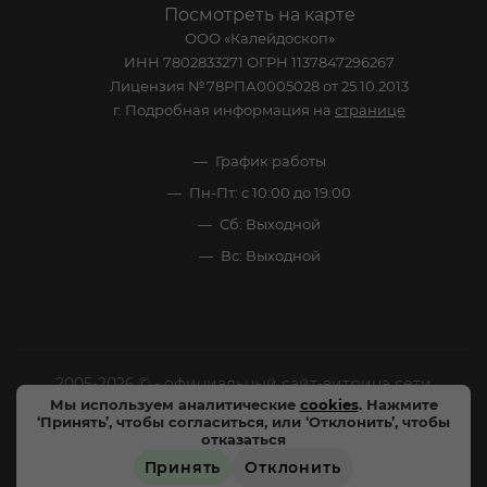
Посмотреть на карте
ООО «Калейдоскоп»
ИНН 7802833271 ОГРН 1137847296267
Лицензия №78РПА0005028 от 25.10.2013
г. Подробная информация на
странице
График работы
Пн-Пт: с 10:00 до 19:00
Сб: Выходной
Вс: Выходной
2005-2026 © - официальный сайт-витрина сети
Мы используем аналитические
cookies
. Нажмите
специализированных напитков "Калейдоскоп Напитков
‘Принять’, чтобы согласиться, или ‘Отклонить’, чтобы
Мира". Все права защищены.
отказаться
Принять
Отклонить
Цены, характеристики и внешний вид товара в