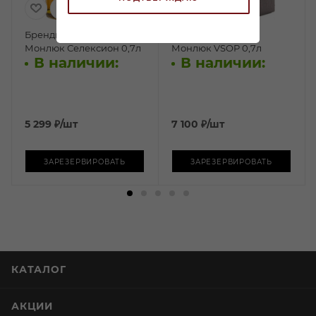
Бренди Арманьяк
Бренди Арманьяк
Монлюк Селексион 0,7л
Монлюк VSOP 0,7л
В наличии:
В наличии:
5 299
₽
/шт
7 100
₽
/шт
ЗАРЕЗЕРВИРОВАТЬ
ЗАРЕЗЕРВИРОВАТЬ
КАТАЛОГ
АКЦИИ