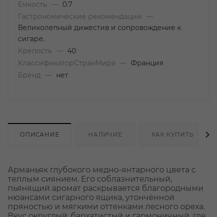
Емкость
—
0.7
Гастрономические рекомендации
—
Великолепный дижестив и сопровождение к
сигаре.
Крепость
—
40
КлассификаторСтранМира
—
Франция
Бренд
—
нет
ОПИСАНИЕ
НАЛИЧИЕ
КАК КУПИТЬ
Арманьяк глубокого медно-янтарного цвета с
теплым сиянием. Его соблазнительный,
пьянящий аромат раскрывается благородными
нюансами сигарного ящика, утончённой
пряностью и мягкими оттенками лесного ореха.
Вкус округлый, бархатистый и гармоничный, где