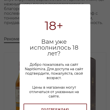
нежные ноты рансьо переплетаются с
благородной глубиной. Долгое, тёплое
послевкусие оставляет изысканный шлейф с
тонкими нюансами абрикосовой косточки,
18+
придавая финалу элегантность и утонченность.
Рекомендуем
С этим товаром покупают
Вам уже
исполнилось 18
лет?
Добро пожаловать на сайт
Napitkimira. Для доступа на сайт
подтвердите, пожалуйста, свой
возраст.
Цены в магазинах могут
отличаться от указанных на
сайте.
ПОДТВЕРЖДАЮ