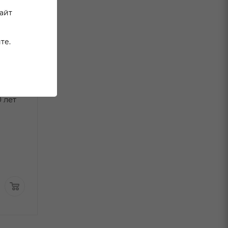
сайт
те.
 лет
Бренди Торрес 10 лет
Бренди Крым
Гран Резерва 0,7л п/у
Статус 0,25л
В наличии:
В наличи
2 520 ₽
/шт
411 ₽
/шт
2 099.99
₽
/шт
375.99
₽
/шт