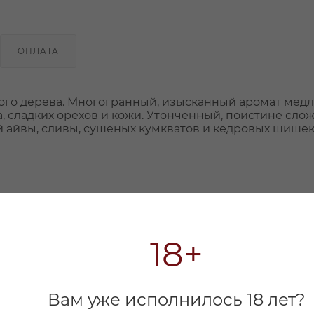
ОПЛАТА
ного дерева. Многогранный, изысканный аромат мед
а, сладких орехов и кожи. Утонченный, поистине сло
 айвы, сливы, сушеных кумкватов и кедровых шишек
18+
Вам уже исполнилось 18 лет?