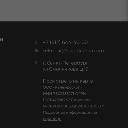
 И
+7 (812) 644-40-00
sekretar@napitkimira.com
г. Санкт-Петербург ,
ул.Смолячкова, д.19
Посмотреть на карте
ООО «Калейдоскоп»
ИНН 7802833271 ОГРН
1137847296267 Лицензия
№78РПА0005028 от 25.10.2013 г.
Подробная информация на
странице