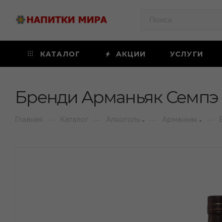
КАТАЛОГ
АКЦИИ
УСЛУГИ
Бренди Арманьяк Семпэ В
—
—
—
—
Главная
Каталог
Алкоголь
Арманьяк