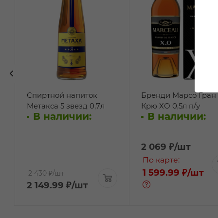
Спиртной напиток
Бренди Марсо Гран
Метакса 5 звезд 0,7л
Крю ХО 0,5л п/у
В наличии:
В наличии:
2 069
₽
/шт
По карте:
1 599.99 ₽
/шт
2 430 ₽
/шт
2 149.99
₽
/шт