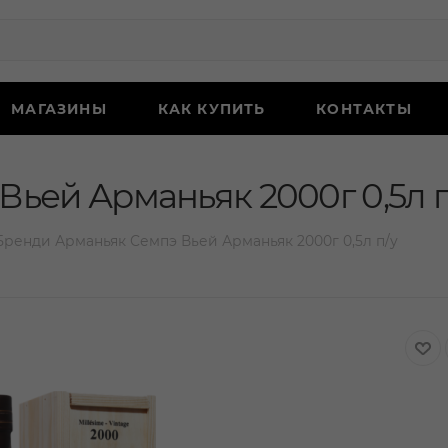
МАГАЗИНЫ
КАК КУПИТЬ
КОНТАКТЫ
ьей Арманьяк 2000г 0,5л п
Бренди Арманьяк Семпэ Вьей Арманьяк 2000г 0,5л п/у