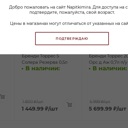
Добро пожаловать на сайт Napitkimira. Для доступа на 
подтвердите, пожалуйста, свой возраст.
Цены в магазинах могут отличаться от указанных на сай
ПОДТВЕРЖДАЮ
Бренди Торрес 5
Бренди Торрес 20
Солера Резерва 0,5л
Орс д Аж 0,7л п/у
В наличии:
В наличии:
1 800 ₽
/шт
6 999 ₽
/шт
1 449.99
₽
/шт
5 699.99
₽
/шт