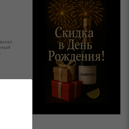
ленно
жный
.