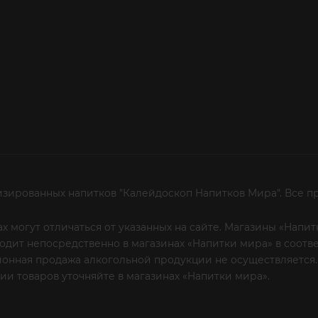
изированных напитков "Калейдоскоп Напитков Мира". Все п
х могут отличаться от указанных на сайте. Магазины «Нап
сходит непосредственно в магазинах «Напитки мира» в соот
онная продажа алкогольной продукции не осуществляется.
и товаров уточняйте в магазинах «Напитки мира».
Уважаем
 или по телефону