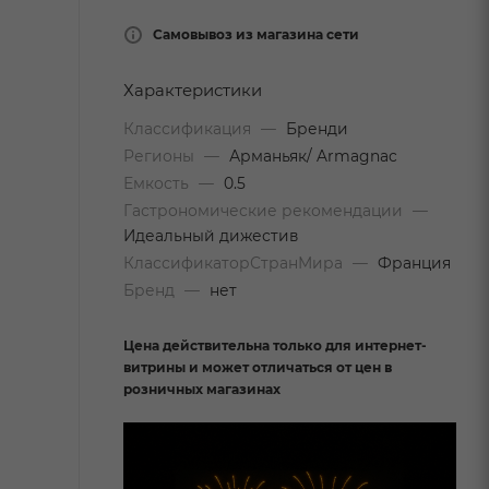
Самовывоз из магазина сети
Характеристики
Классификация
—
Бренди
Регионы
—
Арманьяк/ Armagnac
Емкость
—
0.5
Гастрономические рекомендации
—
Идеальный дижестив
КлассификаторСтранМира
—
Франция
Бренд
—
нет
Цена действительна только для интернет-
витрины и может отличаться от цен в
розничных магазинах