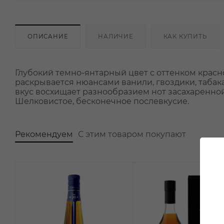
ОПИСАНИЕ
НАЛИЧИЕ
КАК КУПИТЬ
Глубокий темно-янтарный цвет с оттенком крас
раскрывается нюансами ванили, гвоздики, табак
вкус восхищает разнообразием нот засахаренной
Шелковистое, бесконечное послевкусие.
Рекомендуем
С этим товаром покупают