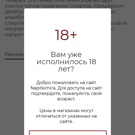
Тенарез. Это также сочетание о-де-ви двух
разных типов перегонки: спиртов, прошедших
двойную дистилляцию в перегонных кубах,
аламбиках (они преобладают в купаже), и
спиртов, полученных в результате одноразовой
непрерывной дистилляции (они занимают
18+
малую часть купажа).
Вам уже
Рекомендуем
С этим товаром покупают
исполнилось 18
лет?
Добро пожаловать на сайт
Napitkimira. Для доступа на сайт
подтвердите, пожалуйста, свой
возраст.
Цены в магазинах могут
отличаться от указанных на
сайте.