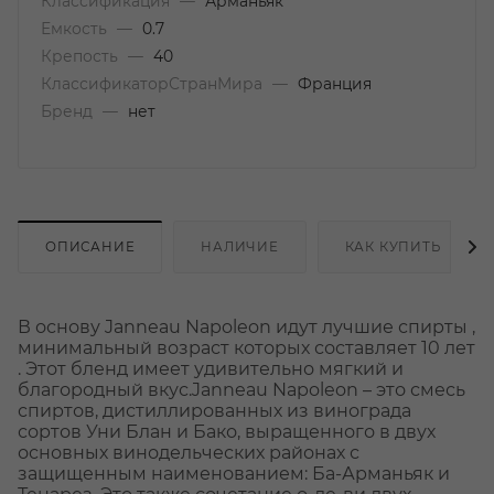
Классификация
—
Арманьяк
Емкость
—
0.7
Крепость
—
40
КлассификаторСтранМира
—
Франция
Бренд
—
нет
ОПИСАНИЕ
НАЛИЧИЕ
КАК КУПИТЬ
В основу Janneau Napoleon идут лучшие спирты ,
минимальный возраст которых составляет 10 лет
. Этот бленд имеет удивительно мягкий и
благородный вкус.Janneau Napoleon – это смесь
спиртов, дистиллированных из винограда
сортов Уни Блан и Бако, выращенного в двух
основных винодельческих районах с
защищенным наименованием: Ба-Арманьяк и