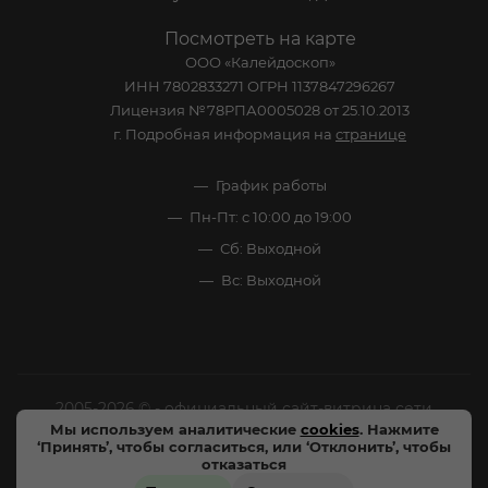
Посмотреть на карте
ООО «Калейдоскоп»
ИНН 7802833271 ОГРН 1137847296267
Лицензия №78РПА0005028 от 25.10.2013
г. Подробная информация на
странице
График работы
Пн-Пт: с 10:00 до 19:00
Сб: Выходной
Вс: Выходной
2005-2026 © - официальный сайт-витрина сети
Мы используем аналитические
cookies
. Нажмите
специализированных напитков "Калейдоскоп Напитков
‘Принять’, чтобы согласиться, или ‘Отклонить’, чтобы
Мира". Все права защищены.
отказаться