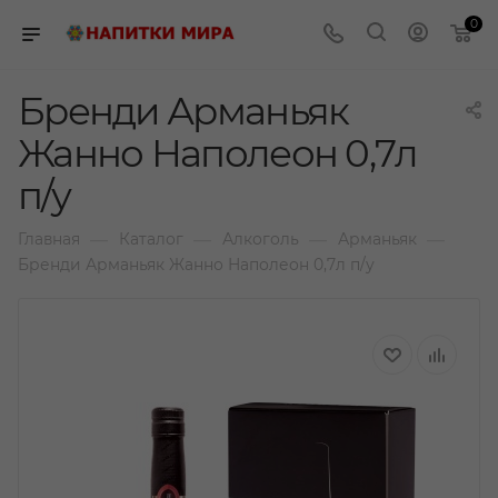
0
Бренди Арманьяк
Жанно Наполеон 0,7л
п/у
—
—
—
—
Главная
Каталог
Алкоголь
Арманьяк
Бренди Арманьяк Жанно Наполеон 0,7л п/у