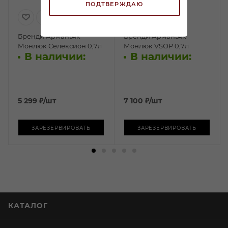
ПОДТВЕРЖДАЮ
Бренди Арманьяк
Бренди Арманьяк
Монлюк Селексион 0,7л
Монлюк VSOP 0,7л
В наличии:
В наличии:
5 299
₽
/шт
7 100
₽
/шт
ЗАРЕЗЕРВИРОВАТЬ
ЗАРЕЗЕРВИРОВАТЬ
КАТАЛОГ