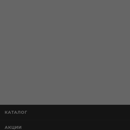
ЗАРЕЗЕРВИРОВАТЬ
ЗАРЕЗЕРВИРОВАТЬ
КАТАЛОГ
АКЦИИ
УСЛУГИ
СТАТЬИ
КОМПАНИЯ
ИНФОРМАЦИЯ