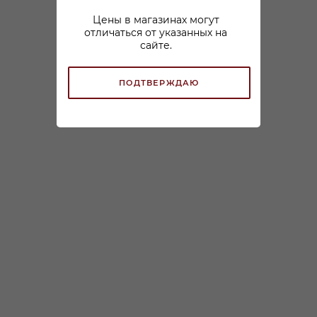
Цены в магазинах могут
отличаться от указанных на
сайте.
ПОДТВЕРЖДАЮ
Бальзам Рускеала
Бальзам Рускеала Крафт
Ориджинал Блэк 0,1л
Курант 0,5л
В наличии:
В наличии:
212
₽
/шт
650
₽
/шт
По карте:
По карте:
179.99 ₽
/шт
549.99 ₽
/шт