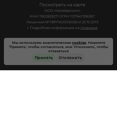
Вс: Выходной
2005-2026 © - официальный сайт-витрина сети
специализированных напитков "Калейдоскоп Напитков
Мы используем аналитические
cookies
. Нажмите
Мира". Все права защищены.
‘Принять’, чтобы согласиться, или ‘Отклонить’, чтобы
отказаться
Цены, характеристики и внешний вид товара в
Принять
Отклонить
магазинах могут отличаться от указанных на сайте.
Магазины «Напитки мира» не осуществляют
дистанционную торговлю, доставка товара не
производится, оплата товара происходит
непосредственно в магазинах «Напитки мира» в
соответствии с действующим законодательством РФ и
режимом работы магазинов, круглосуточная и
дистанционная продажа алкогольной продукции не
осуществляется. Информация о товарах, размещенная