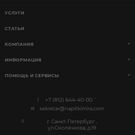
ПОМОЩЬ И СЕРВИСЫ
+7 (812) 644-40-00
sekretar@napitkimira.com
г. Санкт-Петербург ,
ул.Смолячкова, д.19
Посмотреть на карте
ООО «Калейдоскоп»
ИНН 7802833271 ОГРН 1137847296267
Лицензия №78РПА0005028 от 25.10.2013
г. Подробная информация на
странице
График работы
Пн-Пт: с 10:00 до 19:00
Сб: Выходной