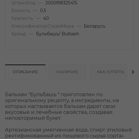
ШтрихКод
—
2000918325415
Емкость
—
0.5
Крепость
—
40
КлассификаторСтранМира
—
Беларусь
Бренд
—
Бульбашъ/ Bulbash
ОПИСАНИЕ
НАЛИЧИЕ
КАК КУПИТЬ
Бальзам "Бульбашъ " приготовлен по
оригинальному рецепту, а ингредиенты, на
которых настаивается бальзам дарят свои
вкусовые и лечебные свойства, создавая
неповторимый букет.
Артезианская умягчённая вода, спирт этиловый
ректификованный из пищевого сырья сорта«