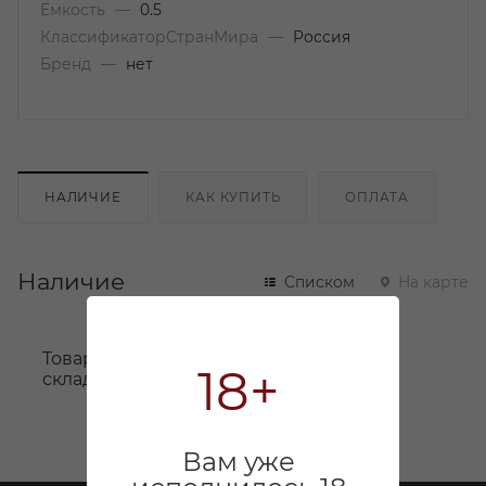
Емкость
—
0.5
КлассификаторСтранМира
—
Россия
Бренд
—
нет
НАЛИЧИЕ
КАК КУПИТЬ
ОПЛАТА
Наличие
Списком
На карте
Товара нет в наличии ни на одном из
18+
складов
Вам уже