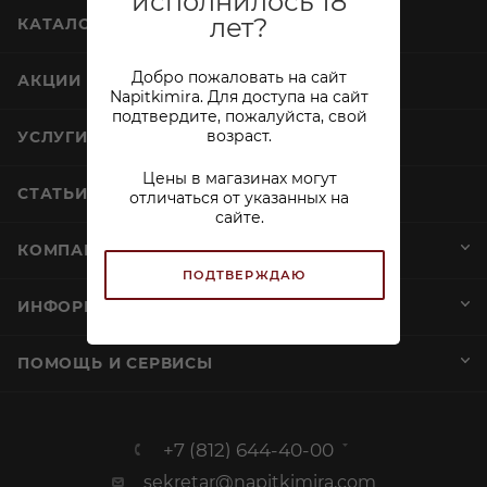
исполнилось 18
лет?
КАТАЛОГ
Добро пожаловать на сайт
АКЦИИ
Napitkimira. Для доступа на сайт
подтвердите, пожалуйста, свой
возраст.
УСЛУГИ
Цены в магазинах могут
СТАТЬИ
отличаться от указанных на
сайте.
КОМПАНИЯ
ПОДТВЕРЖДАЮ
ИНФОРМАЦИЯ
ПОМОЩЬ И СЕРВИСЫ
+7 (812) 644-40-00
sekretar@napitkimira.com