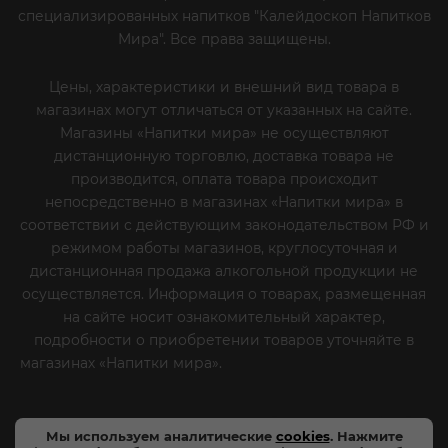
специализированных напитков "Калейдоскоп Напитков
Мира". Все права защищены.
Цены, характеристики и внешний вид товара в
магазинах могут отличаться от указанных на сайте.
Магазины «Напитки мира» не осуществляют
дистанционную торговлю, доставка товара не
производится, оплата товара происходит
непосредственно в магазинах «Напитки мира» в
соответствии с действующим законодательством РФ и
режимом работы магазинов, круглосуточная и
дистанционная продажа алкогольной продукции не
осуществляется. Информация о товарах, размещенная
на сайте носит ознакомительный характер,
подробности о приобретении товаров уточняйте в
магазинах «Напитки мира».
Уважаемые клиенты! Если
вы решили отказаться от нашей рекламной рассылки
- сообщите нам об этом на почту или по телефону
Мы используем аналитические
cookies
. Нажмите